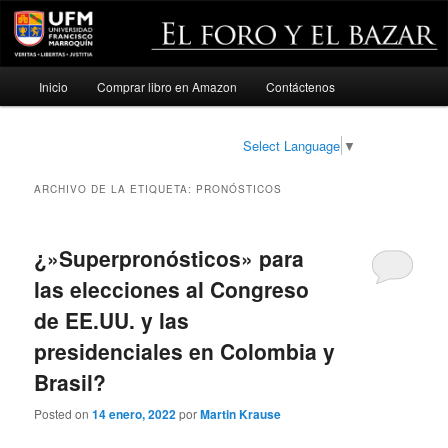
Menú
Inicio
Comprar libro en Amazon
Contáctenos
Ir
Ir
principal
al
al
Select Language
▼
contenido
contenido
ARCHIVO DE LA ETIQUETA:
PRONÓSTICOS
principal
secundario
¿»Superpronósticos» para
las elecciones al Congreso
de EE.UU. y las
presidenciales en Colombia y
Brasil?
Posted on
14 enero, 2022
por
Martin Krause