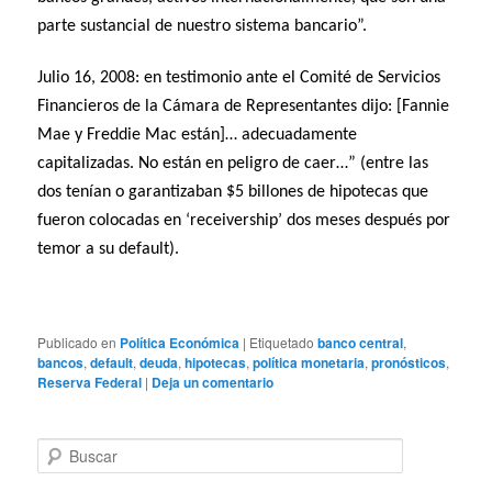
parte sustancial de nuestro sistema bancario”.
Julio 16, 2008: en testimonio ante el Comité de Servicios
Financieros de la Cámara de Representantes dijo: [Fannie
Mae y Freddie Mac están]… adecuadamente
capitalizadas. No están en peligro de caer…” (entre las
dos tenían o garantizaban $5 billones de hipotecas que
fueron colocadas en ‘receivership’ dos meses después por
temor a su default).
Publicado en
Política Económica
|
Etiquetado
banco central
,
bancos
,
default
,
deuda
,
hipotecas
,
política monetaria
,
pronósticos
,
Reserva Federal
|
Deja un comentario
B
u
s