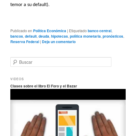
temor a su default).
Publicado en
Política Económica
|
Etiquetado
banco central
,
bancos
,
default
,
deuda
,
hipotecas
,
política monetaria
,
pronósticos
,
Reserva Federal
|
Deja un comentario
B
u
s
c
VIDEOS
a
Clases sobre el libro El Foro y el Bazar
r