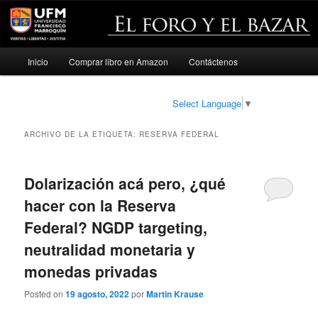
Menú
Inicio
Comprar libro en Amazon
Contáctenos
Ir
Ir
principal
al
al
Select Language
▼
contenido
contenido
ARCHIVO DE LA ETIQUETA:
RESERVA FEDERAL
principal
secundario
Dolarización acá pero, ¿qué
hacer con la Reserva
Federal? NGDP targeting,
neutralidad monetaria y
monedas privadas
Posted on
19 agosto, 2022
por
Martin Krause