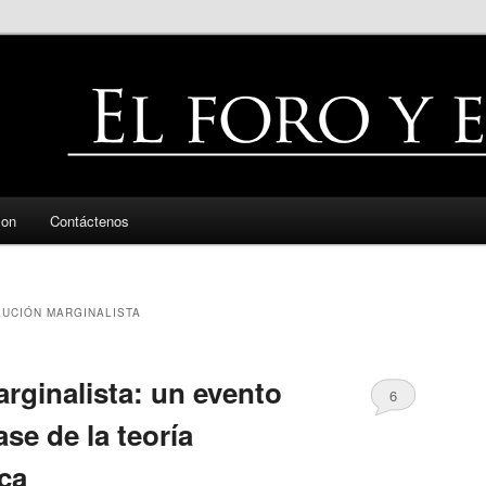
zon
Contáctenos
UCIÓN MARGINALISTA
rginalista: un evento
6
se de la teoría
ca