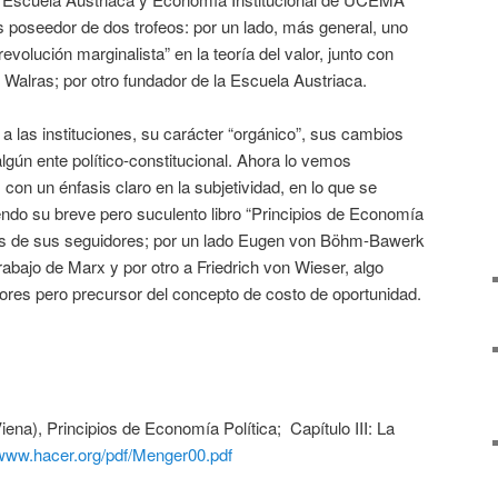
 poseedor de dos trofeos: por un lado, más general, uno
evolución marginalista” en la teoría del valor, junto con
Walras; por otro fundador de la Escuela Austriaca.
 a las instituciones, su carácter “orgánico”, sus cambios
lgún ente político-constitucional. Ahora lo vemos
 con un énfasis claro en la subjetividad, en lo que se
endo su breve pero suculento libro “Principios de Economía
os de sus seguidores; por un lado Eugen von Böhm-Bawerk
-trabajo de Marx y por otro a Friedrich von Wieser, algo
ores pero precursor del concepto de costo de oportunidad.
ena), Principios de Economía Política; Capítulo III: La
/www.hacer.org/pdf/Menger00.pdf