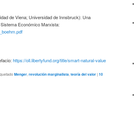
ad de Viena; Universidad de Innsbruck): Una
el Sistema Económico Marxista:
0_boehm.pdf
efacio:
https://oll.libertyfund.org/title/smart-natural-value
iquetado
Menger
,
revolución marginalista
,
teoría del valor
|
10