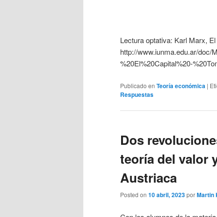
Lectura optativa: Karl Marx, El
http://www.iunma.edu.ar/do
%20El%20Capital%20-%20To
Publicado en
Teoría económica
|
Et
Respuestas
Dos revolucione
teoría del valor 
Austriaca
Posted on
10 abril, 2023
por
Martin
Con los alumnos de la materi