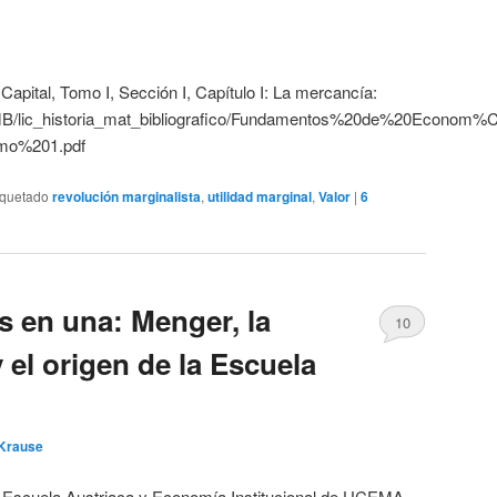
 Capital, Tomo I, Sección I, Capítulo I: La mercancía:
c/MB/lic_historia_mat_bibliografico/Fundamentos%20de%20Eco
mo%201.pdf
iquetado
revolución marginalista
,
utilidad marginal
,
Valor
|
6
s en una: Menger, la
10
y el origen de la Escuela
 Krause
a Escuela Austriaca y Economía Institucional de UCEMA