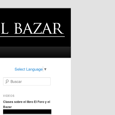
Select Language
▼
B
u
s
c
VIDEOS
a
Clases sobre el libro El Foro y el
r
Bazar