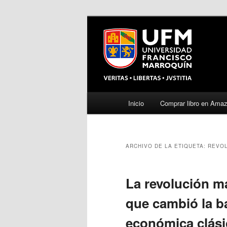
Menú
Inicio
Comprar libro en Ama
Ir
Ir
principal
al
al
ARCHIVO DE LA ETIQUETA:
REVOL
contenido
contenido
principal
secundario
La revolución ma
que cambió la ba
económica clási