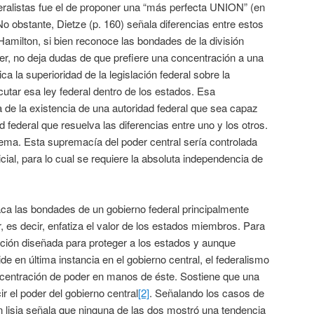
eralistas fue el de proponer una “más perfecta UNION” (en
No obstante, Dietze (p. 160) señala diferencias entre estos
Hamilton, si bien reconoce las bondades de la división
 poder, no deja dudas de que prefiere una concentración a una
ca la superioridad de la legislación federal sobre la
ecutar esa ley federal dentro de los estados. Esa
a de la existencia de una autoridad federal que sea capaz
 federal que resuelva las diferencias entre uno y los otros.
rema. Esta supremacía del poder central sería controlada
icial, para lo cual se requiere la absoluta independencia de
aca las bondades de un gobierno federal principalmente
 es decir, enfatiza el valor de los estados miembros. Para
itución diseñada para proteger a los estados y aunque
e en última instancia en el gobierno central, el federalismo
ncentración de poder en manos de éste. Sostiene que una
r el poder del gobierno central
[2]
. Señalando los casos de
ón lisia señala que ninguna de las dos mostró una tendencia