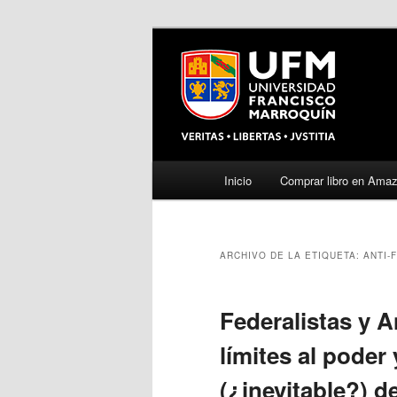
Menú
Inicio
Comprar libro en Ama
Ir
Ir
principal
al
al
ARCHIVO DE LA ETIQUETA:
ANTI-
contenido
contenido
principal
secundario
Federalistas y A
límites al poder 
(¿inevitable?) d