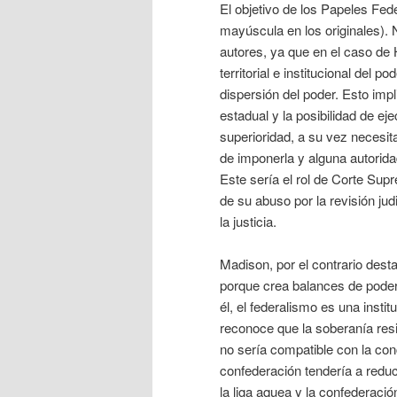
El objetivo de los Papeles Fed
mayúscula en los originales). 
autores, ya que en el caso de 
territorial e institucional del
dispersión del poder. Esto impli
estadual y la posibilidad de ej
superioridad, a su vez necesit
de imponerla y alguna autoridad
Este sería el rol de Corte Sup
de su abuso por la revisión jud
la justicia.
Madison, por el contrario dest
porque crea balances de poder,
él, el federalismo es una inst
reconoce que la soberanía resid
no sería compatible con la co
confederación tendería a reduci
la liga aquea y la confederaci