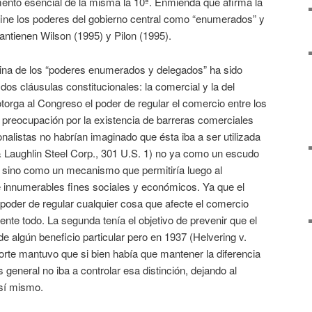
mento esencial de la misma la 10ª. Enmienda que afirma la
fine los poderes del gobierno central como “enumerados” y
antienen Wilson (1995) y Pilon (1995).
trina de los “poderes enumerados y delegados” ha sido
os cláusulas constitucionales: la comercial y la del
otorga al Congreso el poder de regular el comercio entre los
a preocupación por la existencia de barreras comerciales
ionalistas no habrían imaginado que ésta iba a ser utilizada
Laughlin Steel Corp., 301 U.S. 1) no ya como un escudo
s sino como un mecanismo que permitiría luego al
e innumerables fines sociales y económicos. Ya que el
poder de regular cualquier cosa que afecte el comercio
mente todo. La segunda tenía el objetivo de prevenir que el
 algún beneficio particular pero en 1937 (Helvering v.
orte mantuvo que si bien había que mantener la diferencia
és general no iba a controlar esa distinción, dejando al
sí mismo.