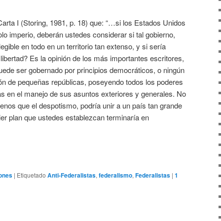
Carta I (Storing, 1981, p. 18) que: “…si los Estados Unidos
lo imperio, deberán ustedes considerar si tal gobierno,
gible en todo en un territorio tan extenso, y si sería
 libertad? Es la opinión de los más importantes escritores,
ede ser gobernado por principios democráticos, o ningún
ión de pequeñas repúblicas, poseyendo todos los poderes
idas en el manejo de sus asuntos exteriores y generales. No
 menos que el despotismo, podría unir a un país tan grande
ier plan que ustedes establezcan terminaría en
iones
|
Etiquetado
Anti-Federalistas
,
federalismo
,
Federalistas
|
1