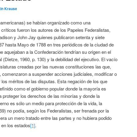
in Krause
rteamericanas) se habían organizado como una
críticos fueron los autores de los Papeles Federalistas,
ison y John Jay quienes publicaron setenta y siete
87 hasta Mayo de 1788 en tres periódicos de la ciudad de
 aquejaban a la Confederación tendrían su origen en el
l (Dietze, 1960, p. 130) y la debilidad del ejecutivo. El vacío
islaturas creadas por las nuevas constituciones las que,
s, comenzaron a suspender acciones judiciales, modificar o
 los méritos de las disputas. Esta negación de los que
(definido como el gobierno popular donde la mayoría es
ra proteger los derechos de las minorías y donde la
ierno es sólo un medio para protección de la vida, la
 69) no podía, según los Federalistas, ser frenada por la
era un mero tratado entre las partes y no hubiera podido
a en los estados
[1]
.