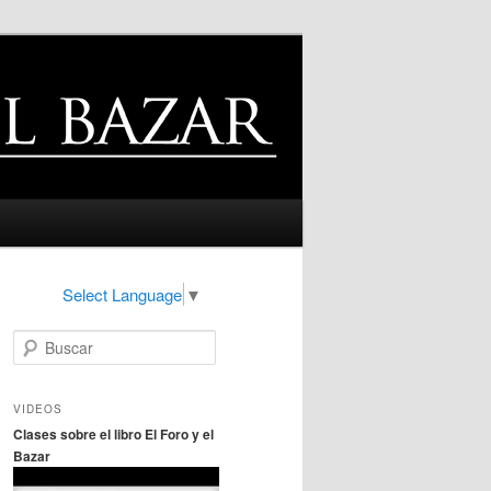
Select Language
▼
B
u
s
c
VIDEOS
a
Clases sobre el libro El Foro y el
r
Bazar