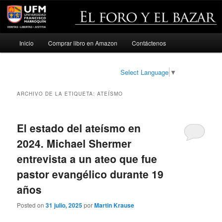
Menú
Inicio
Comprar libro en Amazon
Contáctenos
Ir
Ir
principal
al
al
Select Language
▼
contenido
contenido
ARCHIVO DE LA ETIQUETA:
ATEÍSMO
principal
secundario
El estado del ateísmo en
2024. Michael Shermer
entrevista a un ateo que fue
pastor evangélico durante 19
años
Posted on
31 julio, 2025
por
Martin Krause