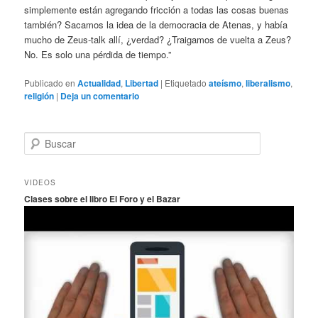
simplemente están agregando fricción a todas las cosas buenas
también? Sacamos la idea de la democracia de Atenas, y había
mucho de Zeus-talk allí, ¿verdad? ¿Traigamos de vuelta a Zeus?
No. Es solo una pérdida de tiempo.”
Publicado en
Actualidad
,
Libertad
|
Etiquetado
ateísmo
,
liberalismo
,
religión
|
Deja un comentario
B
u
s
c
VIDEOS
a
Clases sobre el libro El Foro y el Bazar
r