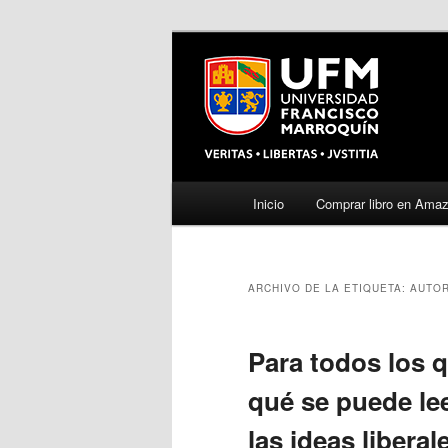
Menú
Inicio
Comprar libro en Ama
Ir
Ir
principal
al
al
ARCHIVO DE LA ETIQUETA:
AUTO
contenido
contenido
principal
secundario
Para todos los 
qué se puede lee
las ideas liberal