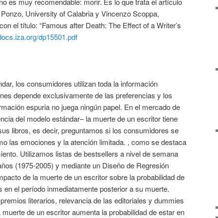
no es muy recomendable: morir. Es lo que trata el artículo
Ponzo, University of Calabria y Vincenzo Scoppa,
con el título: “Famous after Death: The Effect of a Writer’s
/docs.iza.org/dp15501.pdf
dar, los consumidores utilizan toda la información
enes depende exclusivamente de las preferencias y los
ormación espuria no juega ningún papel. En el mercado de
encia del modelo estándar– la muerte de un escritor tiene
us libros, es decir, preguntamos si los consumidores se
mo las emociones y la atención limitada. , como se destaca
nto. Utilizamos listas de bestsellers a nivel de semana
ños (1975-2005) y mediante un Diseño de Regresión
pacto de la muerte de un escritor sobre la probabilidad de
ers en el período inmediatamente posterior a su muerte.
premios literarios, relevancia de las editoriales y dummies
muerte de un escritor aumenta la probabilidad de estar en