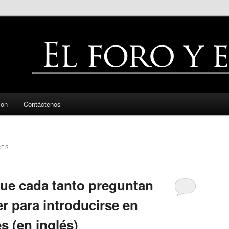
zon
Contáctenos
RES
que cada tanto preguntan
r para introducirse en
es (en inglés)