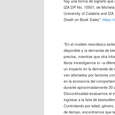
hay una forma de lograrlo que 
IZA DP No. 15501, de Michela 
University of Calabria and IZA 
Death on Book Sales”:
https:/
“En el modelo neoclásico están
disponible y la demanda de bi
precios, mientras que otra inf
libros investigamos si –a difer
un impacto en la demanda de s
ven afectados por factores co
en la economía del comportamie
durante aproximadamente 30 a
Discontinuidad evaluamos el im
ingresar a la lista de bestsell
Controlando por edad, género, 
de tiempo, encontramos que la 