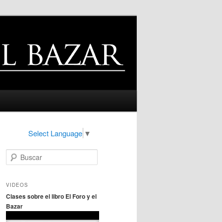
Select Language
▼
B
u
s
c
VIDEOS
a
Clases sobre el libro El Foro y el
r
Bazar