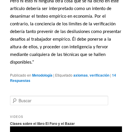
Pero ni esto ni ninguna otra cosa que se ha dicho en este
artículo debería ser interpretado como un intento de
desanimar el testeo empírico en economía. Por el
contrario, la conciencia de los límites de la verificación
debería tanto prevenir de las desilusiones como presentar
desafíos al trabajador empírico. Él debe ponerse a la
altura de ellos, y proceder con inteligencia y fervor
mediante cualquiera de las técnicas que se hallen
disponibles.”
Publicado en
Metodología
|
Etiquetado
axiomas
,
verificación
|
14
Respuestas
B
u
s
c
VIDEOS
a
Clases sobre el libro El Foro y el Bazar
r