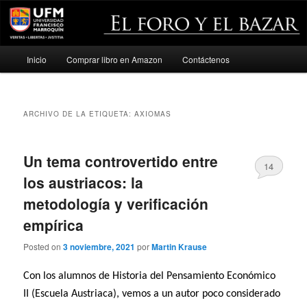
Menú
Inicio
Comprar libro en Amazon
Contáctenos
Ir
Ir
principal
al
al
ARCHIVO DE LA ETIQUETA:
AXIOMAS
contenido
contenido
principal
secundario
Un tema controvertido entre
14
los austriacos: la
metodología y verificación
empírica
Posted on
3 noviembre, 2021
por
Martin Krause
Con los alumnos de Historia del Pensamiento Económico
II (Escuela Austriaca), vemos a un autor poco considerado