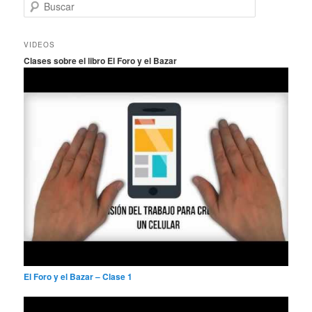
B
u
s
c
VIDEOS
a
Clases sobre el libro El Foro y el Bazar
r
El Foro y el Bazar – Clase 1