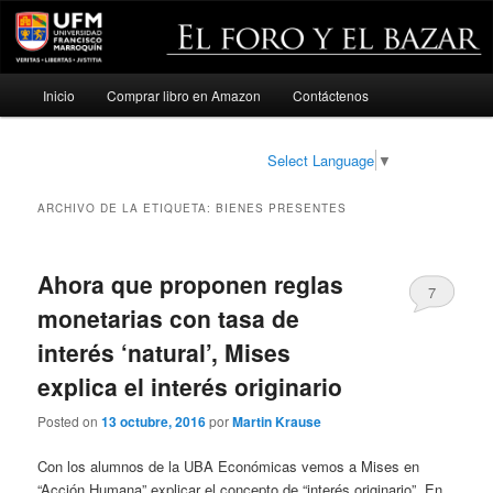
Menú
Inicio
Comprar libro en Amazon
Contáctenos
Ir
Ir
principal
al
al
Select Language
▼
contenido
contenido
ARCHIVO DE LA ETIQUETA:
BIENES PRESENTES
principal
secundario
Ahora que proponen reglas
7
monetarias con tasa de
interés ‘natural’, Mises
explica el interés originario
Posted on
13 octubre, 2016
por
Martin Krause
Con los alumnos de la UBA Económicas vemos a Mises en
“Acción Humana” explicar el concepto de “interés originario”. En