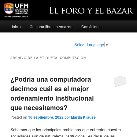
Menú
Inicio
Comprar libro en Amazon
Contáctenos
Ir
Ir
principal
al
al
Select Language
▼
contenido
contenido
ARCHIVO DE LA ETIQUETA:
COMPUTACIÓN
principal
secundario
¿Podría una computadora
decirnos cuál es el mejor
ordenamiento institucional
que necesitamos?
Posted on
16 septiembre, 2022
por
Martin Krause
Sabemos que los principales problemas que enfrentan nuestra
sociedades son de naturaleza institucional, es decir, de las