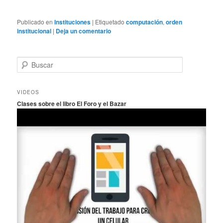
Publicado en
Instituciones
|
Etiquetado
computación
,
orden
institucional
|
Deja un comentario
B
u
s
c
VIDEOS
a
Clases sobre el libro El Foro y el Bazar
r