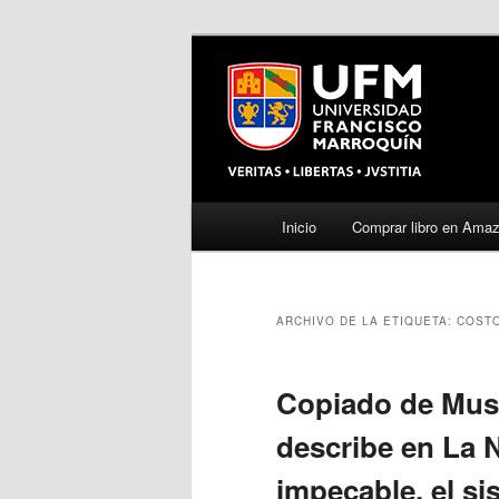
Menú
Inicio
Comprar libro en Ama
Ir
Ir
principal
al
al
ARCHIVO DE LA ETIQUETA:
COST
contenido
contenido
principal
secundario
Copiado de Muss
describe en La 
impecable, el si