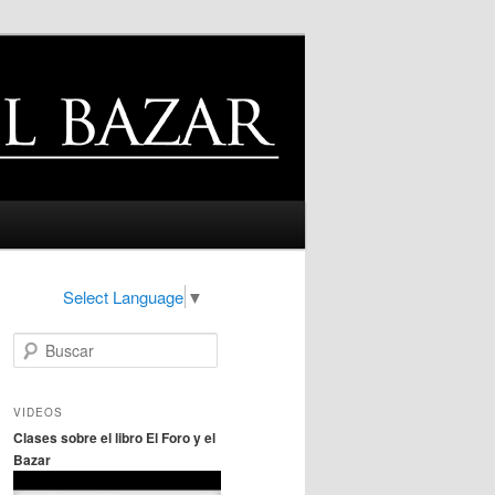
Select Language
▼
B
u
s
c
VIDEOS
a
Clases sobre el libro El Foro y el
r
Bazar