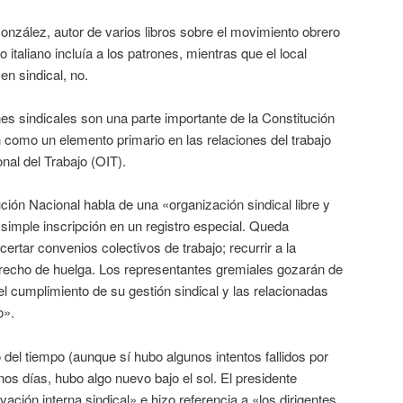
nzález, autor de varios libros sobre el movimiento obrero
 italiano incluía a los patrones, mientras que el local
en sindical, no.
nes sindicales son una parte importante de la Constitución
n como un elemento primario en las relaciones del trabajo
nal del Trabajo (OIT).
tución Nacional habla de una «organización sindical libre y
simple inscripción en un registro especial. Queda
ertar convenios colectivos de trabajo; recurrir a la
l derecho de huelga. Los representantes gremiales gozarán de
el cumplimiento de su gestión sindical y las relacionadas
o».
del tiempo (aunque sí hubo algunos intentos fallidos por
nos días, hubo algo nuevo bajo el sol. El presidente
ación interna sindical» e hizo referencia a «los dirigentes