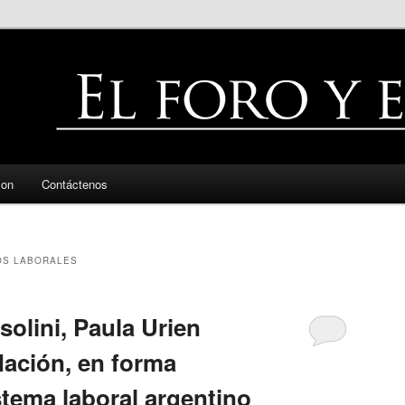
zon
Contáctenos
OS LABORALES
olini, Paula Urien
Nación, en forma
stema laboral argentino