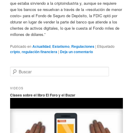
que estaba sirviendo a la criptoindustria y, aunque se requiere
que los bancos se resuelvan a través de la «resolución de menor
costo» para el Fondo de Seguro de Depósito, la FDIC optó por
obturar en lugar de vender la parte del banco que atiende a los
clientes de activos digitales, lo que le cuesta al Fondo miles de
millones de dólares.”
Publicado en
Actualidad
,
Estatismo
,
Regulaciones
|
Etiquetado
cripto
,
regulación financiera
|
Deja un comentario
B
u
s
c
VIDEOS
a
Clases sobre el libro El Foro y el Bazar
r