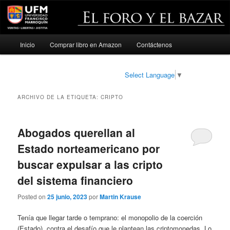
Menú
Inicio
Comprar libro en Amazon
Contáctenos
Ir
Ir
principal
al
al
Select Language
▼
contenido
contenido
ARCHIVO DE LA ETIQUETA:
CRIPTO
principal
secundario
Abogados querellan al
Estado norteamericano por
buscar expulsar a las cripto
del sistema financiero
Posted on
25 junio, 2023
por
Martin Krause
Tenía que llegar tarde o temprano: el monopolio de la coerción
(Estado), contra el desafío que le plantean las criptomonedas. Lo