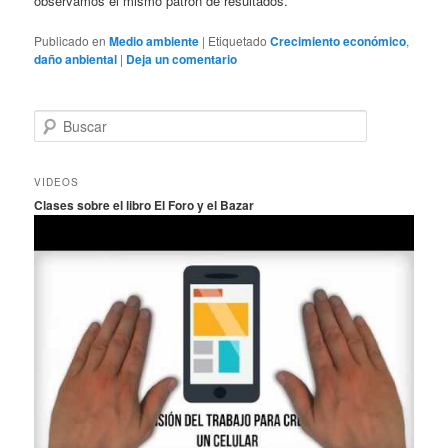
observamos el mismo patrón de resultados.”
Publicado en
Medio ambiente
|
Etiquetado
Crecimiento económico
,
daño anbiental
|
Deja un comentario
B
u
s
c
VIDEOS
a
Clases sobre el libro El Foro y el Bazar
r