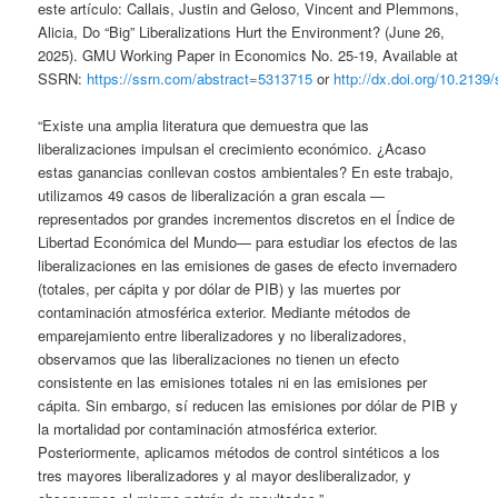
este artículo: Callais, Justin and Geloso, Vincent and Plemmons,
Alicia, Do “Big” Liberalizations Hurt the Environment? (June 26,
2025). GMU Working Paper in Economics No. 25-19, Available at
SSRN:
https://ssrn.com/abstract=5313715
or
http://dx.doi.org/10.2139
“Existe una amplia literatura que demuestra que las
liberalizaciones impulsan el crecimiento económico. ¿Acaso
estas ganancias conllevan costos ambientales? En este trabajo,
utilizamos 49 casos de liberalización a gran escala —
representados por grandes incrementos discretos en el Índice de
Libertad Económica del Mundo— para estudiar los efectos de las
liberalizaciones en las emisiones de gases de efecto invernadero
(totales, per cápita y por dólar de PIB) y las muertes por
contaminación atmosférica exterior. Mediante métodos de
emparejamiento entre liberalizadores y no liberalizadores,
observamos que las liberalizaciones no tienen un efecto
consistente en las emisiones totales ni en las emisiones per
cápita. Sin embargo, sí reducen las emisiones por dólar de PIB y
la mortalidad por contaminación atmosférica exterior.
Posteriormente, aplicamos métodos de control sintéticos a los
tres mayores liberalizadores y al mayor desliberalizador, y