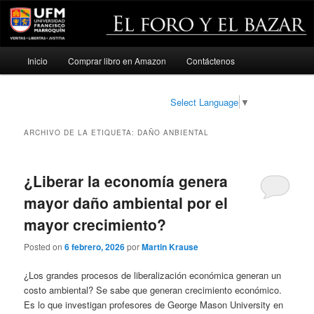
Menú
Inicio
Comprar libro en Amazon
Contáctenos
Ir
Ir
principal
al
al
Select Language
▼
contenido
contenido
ARCHIVO DE LA ETIQUETA:
DAÑO ANBIENTAL
principal
secundario
¿Liberar la economía genera
mayor daño ambiental por el
mayor crecimiento?
Posted on
6 febrero, 2026
por
Martin Krause
¿Los grandes procesos de liberalización económica generan un
costo ambiental? Se sabe que generan crecimiento económico.
Es lo que investigan profesores de George Mason University en