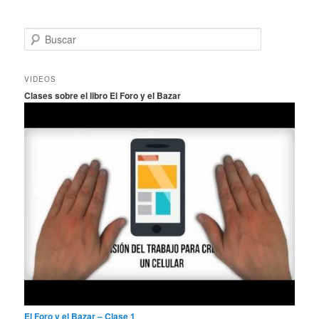
B
u
s
c
VIDEOS
a
Clases sobre el libro El Foro y el Bazar
r
El Foro y el Bazar – Clase 1