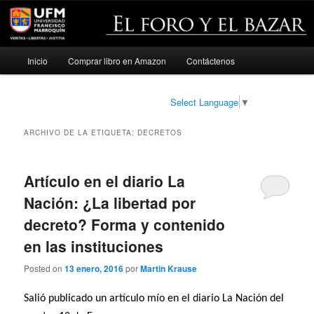
Menú
Inicio
Comprar libro en Amazon
Contáctenos
Ir
Ir
principal
al
al
Select Language
▼
contenido
contenido
ARCHIVO DE LA ETIQUETA:
DECRETOS
principal
secundario
Artículo en el diario La
Nación: ¿La libertad por
decreto? Forma y contenido
en las instituciones
Posted on
13 enero, 2016
por
Martin Krause
Salió publicado un artículo mío en el diario La Nación del