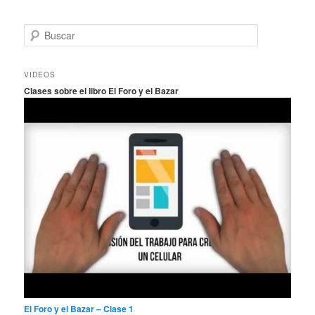
B
u
s
c
VIDEOS
a
Clases sobre el libro El Foro y el Bazar
r
El Foro y el Bazar – Clase 1