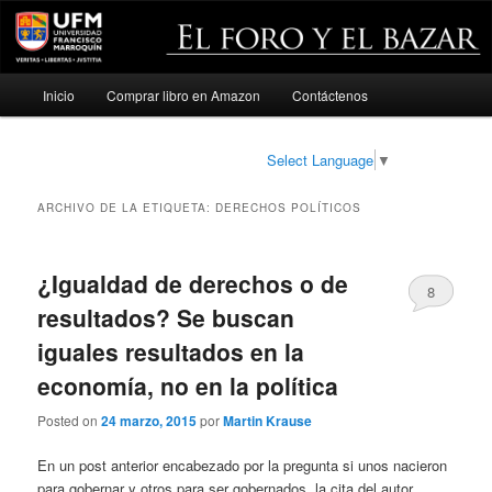
Menú
Inicio
Comprar libro en Amazon
Contáctenos
Ir
Ir
principal
al
al
Select Language
▼
contenido
contenido
ARCHIVO DE LA ETIQUETA:
DERECHOS POLÍTICOS
principal
secundario
¿Igualdad de derechos o de
8
resultados? Se buscan
iguales resultados en la
economía, no en la política
Posted on
24 marzo, 2015
por
Martin Krause
En un post anterior encabezado por la pregunta si unos nacieron
para gobernar y otros para ser gobernados, la cita del autor