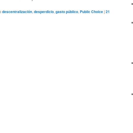
o
descentralización
,
desperdicio
,
gasto público
,
Public Choice
|
21