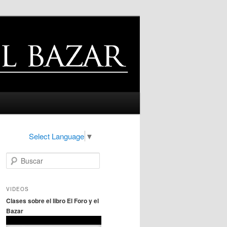
Select Language
▼
B
u
s
c
VIDEOS
a
Clases sobre el libro El Foro y el
r
Bazar