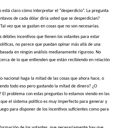
o está claro cómo interpretar el “desperdicio”. La pregunta
entavos de cada dólar diría usted que se desperdician?
 Tal vez que se gastan en cosas que no son necesarias.
 débiles incentivos que tienen los votantes para estar
olíticas, no parece que puedan opinar más allá de una
 basada en ningún análisis medianamente riguroso. No
acerca de lo que entienden que están recibiendo en relación
o nacional haga la mitad de las cosas que ahora hace, o
iendo todo eso pero gastando la mitad de dinero? ¿O
 El problema con estas preguntas lo estamos viendo en las
 que el sistema político es muy imperfecto para generar y
luego para disponer de los incentivos suficientes como para
formación de los votantes, que necesariamente hay que