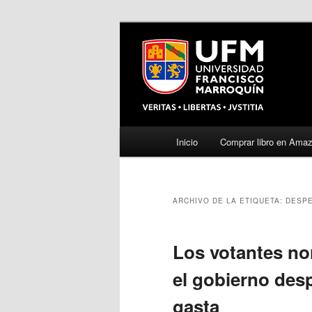
Menú
Inicio
Comprar libro en Ama
Ir
Ir
principal
al
al
ARCHIVO DE LA ETIQUETA:
DESPE
contenido
contenido
principal
secundario
Los votantes no
el gobierno desp
gasta