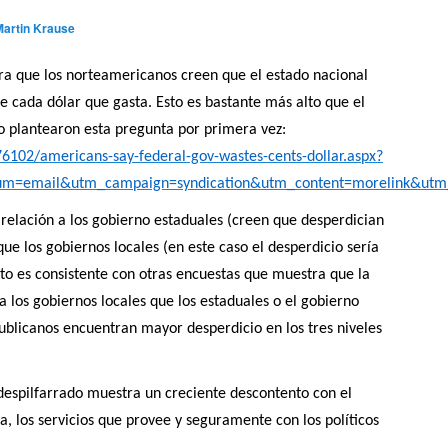
Martin Krause
a que los norteamericanos creen que el estado nacional
de cada dólar que gasta. Esto es bastante más alto que el
 plantearon esta pregunta por primera vez:
6102/americans-say-federal-gov-wastes-cents-dollar.aspx?
m=email&utm_campaign=syndication&utm_content=morelink&utm_
 relación a los gobierno estaduales (creen que desperdician
ue los gobiernos locales (en este caso el desperdicio sería
to es consistente con otras encuestas que muestra que la
los gobiernos locales que los estaduales o el gobierno
publicanos encuentran mayor desperdicio en los tres niveles
despilfarrado muestra un creciente descontento con el
a, los servicios que provee y seguramente con los políticos