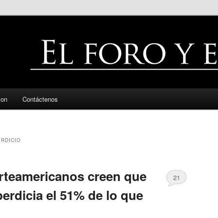
zon
Contáctenos
RDICIO
rteamericanos creen que
21
erdicia el 51% de lo que