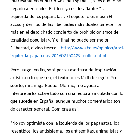
interesante en el diario ABC de España…., si es que lo he
llegado a entender. El título ya es desafiante: “La
izquierda de los papanatas”. El copete lo es más: «El
acoso y derribo de las libertades individuales parece ir a
más en el desdichado concierto de prohibicionismos de
tonalidad populista». Y el final no puede ser mejor,
“Libertad, divino tesoro”:
http://www.abc.es/opinion/abci-
izquierda-papanatas-201602150429_noticia.html
.
Pero luego, en fin, será por su escritura de inspiración
artística o lo que sea, el texto no es fácil de seguir. Por
suerte, mi amiga Raquel Merino, me ayuda a
interpretarlo, sobre todo con una lectura vinculada con lo
que sucede en España, aunque muchos comentarios son
de carácter general. Comienza así:
“No soy optimista con la izquierda de los papanatas, los
resentidos, los antisistema, los antisemitas, animalistas y