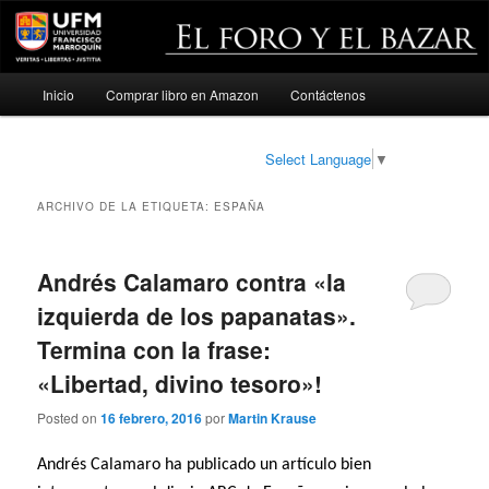
Menú
Inicio
Comprar libro en Amazon
Contáctenos
Ir
Ir
principal
al
al
Select Language
▼
contenido
contenido
ARCHIVO DE LA ETIQUETA:
ESPAÑA
principal
secundario
Andrés Calamaro contra «la
izquierda de los papanatas».
Termina con la frase:
«Libertad, divino tesoro»!
Posted on
16 febrero, 2016
por
Martin Krause
Andrés Calamaro ha publicado un artículo bien