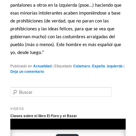
pantalones a otros en la izquierda (psoe…) haciendo que
esas minorías intolerantes acaben imponiéndose a base
de prohibiciones (de verdad, que no paran con las
prohibiciones y las ideas felices, para que se vea que
gobiernan mucho) con las costumbres arraigadas del
pueblo (más o menos). Este hombre es más español que
yo, desde luego.”
Publicado en
Actualidad
|
Etiquetado
Calamaro
,
España
,
izquierda
|
Deja un comentario
B
u
s
c
VIDEOS
a
Clases sobre el libro El Foro y el Bazar
r