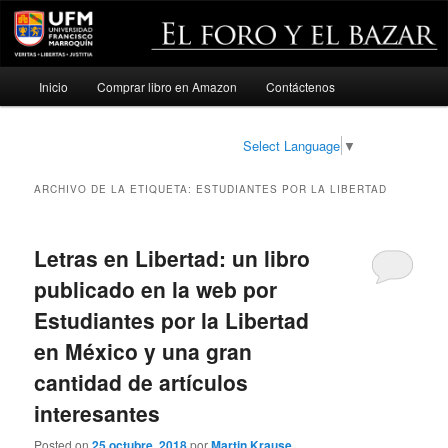
Menú
Inicio
Comprar libro en Amazon
Contáctenos
Ir
Ir
principal
al
al
Select Language
▼
contenido
contenido
ARCHIVO DE LA ETIQUETA:
ESTUDIANTES POR LA LIBERTAD
principal
secundario
Letras en Libertad: un libro
publicado en la web por
Estudiantes por la Libertad
en México y una gran
cantidad de artículos
interesantes
Posted on
25 octubre, 2018
por
Martin Krause