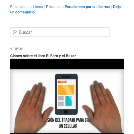
Publicado en
Libros
|
Etiquetado
Estudiantes por la Libertad
|
Deja
un comentario
B
u
s
c
VIDEOS
a
Clases sobre el libro El Foro y el Bazar
r