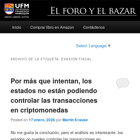
Menú
Inicio
Comprar libro en Amazon
Contáctenos
Ir
Ir
principal
al
al
Select Language
▼
contenido
contenido
ARCHIVO DE LA ETIQUETA:
EVASIÓN FISCAL
principal
secundario
Por más que intentan, los
estados no están podiendo
controlar las transacciones
en criptomonedas
Posted on
17 enero, 2026
por
Martin Krause
No me gusta la conclusión, pero el análisis es interesante: los
estados no pueden controlar las transacciones en