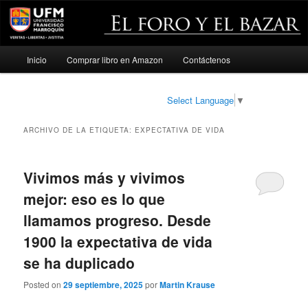
Menú
Inicio
Comprar libro en Amazon
Contáctenos
Ir
Ir
principal
al
al
Select Language
▼
contenido
contenido
ARCHIVO DE LA ETIQUETA:
EXPECTATIVA DE VIDA
principal
secundario
Vivimos más y vivimos
mejor: eso es lo que
llamamos progreso. Desde
1900 la expectativa de vida
se ha duplicado
Posted on
29 septiembre, 2025
por
Martin Krause