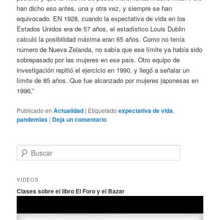
han dicho eso antes, una y otra vez, y siempre se han
equivocado. EN 1928, cuando la expectativa de vida en los
Estados Unidos era de 57 años, el estadístico Louis Dublin
calculó la posibilidad máxima eran 65 años. Como no tenía
número de Nueva Zelanda, no sabía que ese límite ya había sido
sobrepasado por las mujeres en ese país. Otro equipo de
investigación repitió el ejercicio en 1990, y llegó a señalar un
límite de 85 años. Que fue alcanzado por mujeres japonesas en
1996.”
Publicado en
Actualidad
|
Etiquetado
expectativa de vida
,
pandemias
|
Deja un comentario
B
u
s
c
VIDEOS
a
Clases sobre el libro El Foro y el Bazar
r