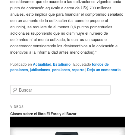
consideramos que de acuerdo a las cotizaciones vigentes cada
punto de cotización equivale a cerca de US$ 700 millones
anuales, esto implica que para financiar el compromiso señalado
con un aumento de la cotización (tal como lo propone el
anuncio), se requiere de al menos 0,6 puntos porcentuales
adicionales (suponiendo que no disminuye el número de
cotizantes ni el monto cotizado, lo cual es un supuesto
conservador considerando los desincentivos a la cotización e
incentivos a la informalidad antes mencionados).”
Publicado en
Actualidad
,
Estatismo
|
Etiquetado
fondos de
pensiones
,
jubilaciones
,
pensiones
,
reparto
|
Deja un comentario
B
u
s
c
VIDEOS
a
Clases sobre el libro El Foro y el Bazar
r