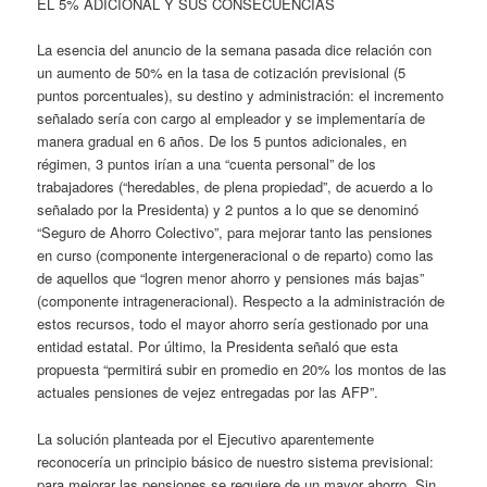
EL 5% ADICIONAL Y SUS CONSECUENCIAS
La esencia del anuncio de la semana pasada dice relación con
un aumento de 50% en la tasa de cotización previsional (5
puntos porcentuales), su destino y administración: el incremento
señalado sería con cargo al empleador y se implementaría de
manera gradual en 6 años. De los 5 puntos adicionales, en
régimen, 3 puntos irían a una “cuenta personal” de los
trabajadores (“heredables, de plena propiedad”, de acuerdo a lo
señalado por la Presidenta) y 2 puntos a lo que se denominó
“Seguro de Ahorro Colectivo”, para mejorar tanto las pensiones
en curso (componente intergeneracional o de reparto) como las
de aquellos que “logren menor ahorro y pensiones más bajas”
(componente intrageneracional). Respecto a la administración de
estos recursos, todo el mayor ahorro sería gestionado por una
entidad estatal. Por último, la Presidenta señaló que esta
propuesta “permitirá subir en promedio en 20% los montos de las
actuales pensiones de vejez entregadas por las AFP”.
La solución planteada por el Ejecutivo aparentemente
reconocería un principio básico de nuestro sistema previsional:
para mejorar las pensiones se requiere de un mayor ahorro. Sin