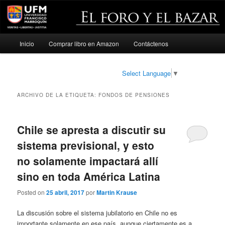
Menú
Inicio
Comprar libro en Amazon
Contáctenos
Ir
Ir
principal
al
al
Select Language
▼
contenido
contenido
ARCHIVO DE LA ETIQUETA:
FONDOS DE PENSIONES
principal
secundario
Chile se apresta a discutir su
sistema previsional, y esto
no solamente impactará allí
sino en toda América Latina
Posted on
25 abril, 2017
por
Martin Krause
La discusión sobre el sistema jubilatorio en Chile no es
importante solamente en ese país, aunque ciertamente es a