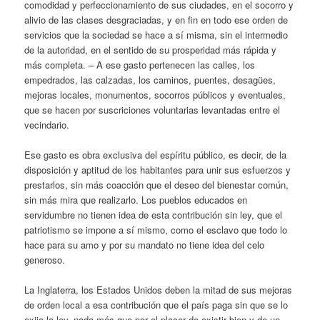
comodidad y perfeccionamiento de sus ciudades, en el socorro y
alivio de las clases desgraciadas, y en fin en todo ese orden de
servicios que la sociedad se hace a sí misma, sin el intermedio
de la autoridad, en el sentido de su prosperidad más rápida y
más completa. – A ese gasto pertenecen las calles, los
empedrados, las calzadas, los caminos, puentes, desagües,
mejoras locales, monumentos, socorros públicos y eventuales,
que se hacen por suscriciones voluntarias levantadas entre el
vecindario.
Ese gasto es obra exclusiva del espíritu público, es decir, de la
disposición y aptitud de los habitantes para unir sus esfuerzos y
prestarlos, sin más coacción que el deseo del bienestar común,
sin más mira que realizarlo. Los pueblos educados en
servidumbre no tienen idea de esta contribución sin ley, que el
patriotismo se impone a sí mismo, como el esclavo que todo lo
hace para su amo y por su mandato no tiene idea del celo
generoso.
La Inglaterra, los Estados Unidos deben la mitad de sus mejoras
de orden local a esa contribución que el país paga sin que se lo
exija la ley, nada más que por el placer de existir bien y de un