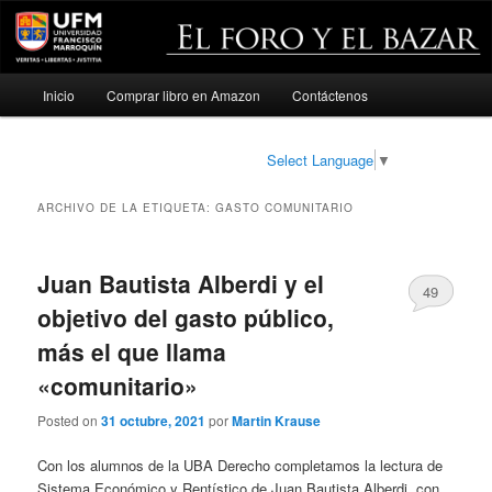
Menú
Inicio
Comprar libro en Amazon
Contáctenos
Ir
Ir
principal
al
al
Select Language
▼
contenido
contenido
ARCHIVO DE LA ETIQUETA:
GASTO COMUNITARIO
principal
secundario
Juan Bautista Alberdi y el
49
objetivo del gasto público,
más el que llama
«comunitario»
Posted on
31 octubre, 2021
por
Martin Krause
Con los alumnos de la UBA Derecho completamos la lectura de
Sistema Económico y Rentístico de Juan Bautista Alberdi, con