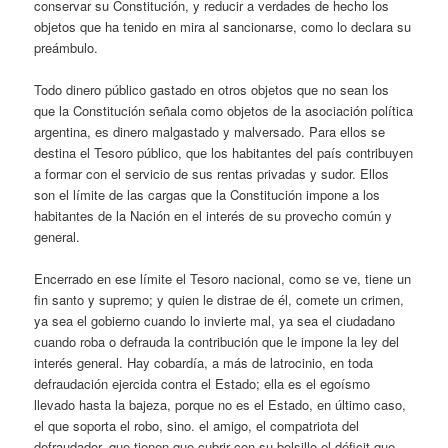
conservar su Constitución, y reducir a verdades de hecho los
objetos que ha tenido en mira al sancionarse, como lo declara su
preámbulo.
Todo dinero público gastado en otros objetos que no sean los
que la Constitución señala como objetos de la asociación política
argentina, es dinero malgastado y malversado. Para ellos se
destina el Tesoro público, que los habitantes del país contribuyen
a formar con el servicio de sus rentas privadas y sudor. Ellos
son el límite de las cargas que la Constitución impone a los
habitantes de la Nación en el interés de su provecho común y
general.
Encerrado en ese límite el Tesoro nacional, como se ve, tiene un
fin santo y supremo; y quien le distrae de él, comete un crimen,
ya sea el gobierno cuando lo invierte mal, ya sea el ciudadano
cuando roba o defrauda la contribución que le impone la ley del
interés general. Hay cobardía, a más de latrocinio, en toda
defraudación ejercida contra el Estado; ella es el egoísmo
llevado hasta la bajeza, porque no es el Estado, en último caso,
el que soporta el robo, sino. el amigo, el compatriota del
defraudador, que tienen que cubrir con su bolsillo el déficit que