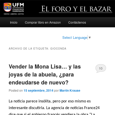
Menú
Inicio
Comprar libro en Amazon
Contáctenos
Ir
Ir
principal
al
al
Select Language
▼
contenido
contenido
ARCHIVO DE LA ETIQUETA:
GIOCONDA
principal
secundario
Vender la Mona Lisa… y las
10
joyas de la abuela, ¿para
endeudarse de nuevo?
Posted on
15 septiembre, 2014
por
Martin Krause
La noticia parece insólita, pero por eso mismo es
interesante discutirla. La agencia de noticias France24
dice que si el gobierno francés vendiera la obra “La