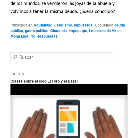
de los mundos: se vendieron las joyas de la abuela y
volvimos a tener la misma deuda. ¿Suena conocido?
Publicado en
Actualidad
,
Estatismo
,
Impuestos
|
Etiquetado
deuda
pública
,
gasto público
,
Gioconda
,
impuestps
,
Leonardo da Vince
,
Mona Lisa
|
10
Respuestas
B
u
s
c
VIDEOS
a
Clases sobre el libro El Foro y el Bazar
r