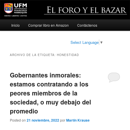
Menú
Inicio
Comprar libro en Amazon
Contáctenos
Ir
Ir
principal
al
al
Select Language
▼
contenido
contenido
ARCHIVO DE LA ETIQUETA:
HONESTIDAD
principal
secundario
Gobernantes inmorales:
estamos contratando a los
peores miembros de la
sociedad, o muy debajo del
promedio
Posted on
21 noviembre, 2022
por
Martin Krause