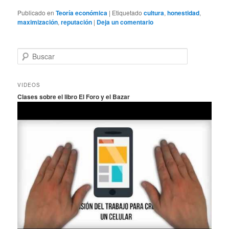
Publicado en
Teoría económica
|
Etiquetado
cultura
,
honestidad
,
maximización
,
reputación
|
Deja un comentario
B
u
s
c
VIDEOS
a
Clases sobre el libro El Foro y el Bazar
r