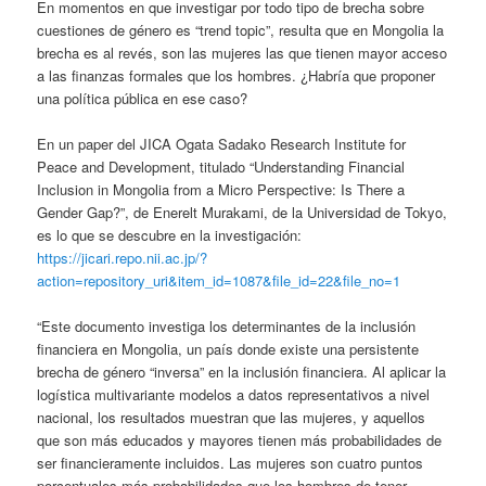
En momentos en que investigar por todo tipo de brecha sobre
cuestiones de género es “trend topic”, resulta que en Mongolia la
brecha es al revés, son las mujeres las que tienen mayor acceso
a las finanzas formales que los hombres. ¿Habría que proponer
una política pública en ese caso?
En un paper del JICA Ogata Sadako Research Institute for
Peace and Development, titulado “Understanding Financial
Inclusion in Mongolia from a Micro Perspective: Is There a
Gender Gap?”, de Enerelt Murakami, de la Universidad de Tokyo,
es lo que se descubre en la investigación:
https://jicari.repo.nii.ac.jp/?
action=repository_uri&item_id=1087&file_id=22&file_no=1
“Este documento investiga los determinantes de la inclusión
financiera en Mongolia, un país donde existe una persistente
brecha de género “inversa” en la inclusión financiera. Al aplicar la
logística multivariante modelos a datos representativos a nivel
nacional, los resultados muestran que las mujeres, y aquellos
que son más educados y mayores tienen más probabilidades de
ser financieramente incluidos. Las mujeres son cuatro puntos
porcentuales más probabilidades que los hombres de tener