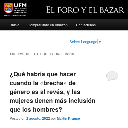
Menú
Inicio
Comprar libro en Amazon
Contáctenos
Ir
Ir
principal
al
al
Select Language
▼
contenido
contenido
ARCHIVO DE LA ETIQUETA:
INCLUSIÓN
principal
secundario
¿Qué habría que hacer
cuando la «brecha» de
género es al revés, y las
mujeres tienen más inclusión
que los hombres?
Posted on
2 agosto, 2022
por
Martin Krause