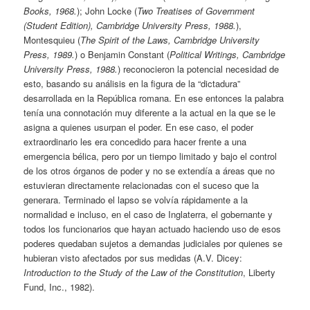
Books, 1968.
); John Locke (
Two Treatises of Government
(Student Edition), Cambridge University Press, 1988.
),
Montesquieu (
The Spirit of the Laws, Cambridge University
Press, 1989.
) o Benjamin Constant (
Political Writings, Cambridge
University Press, 1988.
) reconocieron la potencial necesidad de
esto, basando su análisis en la figura de la “dictadura”
desarrollada en la República romana. En ese entonces la palabra
tenía una connotación muy diferente a la actual en la que se le
asigna a quienes usurpan el poder. En ese caso, el poder
extraordinario les era concedido para hacer frente a una
emergencia bélica, pero por un tiempo limitado y bajo el control
de los otros órganos de poder y no se extendía a áreas que no
estuvieran directamente relacionadas con el suceso que la
generara. Terminado el lapso se volvía rápidamente a la
normalidad e incluso, en el caso de Inglaterra, el gobernante y
todos los funcionarios que hayan actuado haciendo uso de esos
poderes quedaban sujetos a demandas judiciales por quienes se
hubieran visto afectados por sus medidas (A.V. Dicey:
Introduction to the Study of the Law of the Constitution
, Liberty
Fund, Inc., 1982).