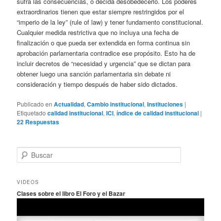
sufra las consecuencias, o decida desobedecerlo. Los poderes
extraordinarios tienen que estar siempre restringidos por el
“imperio de la ley” (rule of law) y tener fundamento constitucional.
Cualquier medida restrictiva que no incluya una fecha de
finalización o que pueda ser extendida en forma continua sin
aprobación parlamentaria contradice ese propósito. Esto ha de
incluir decretos de “necesidad y urgencia” que se dictan para
obtener luego una sanción parlamentaria sin debate ni
consideración y tiempo después de haber sido dictados.
Publicado en
Actualidad
,
Cambio institucional
,
Instituciones
|
Etiquetado
calidad institucional
,
ICI
,
índice de calidad institucional
|
22
Respuestas
B
u
s
c
VIDEOS
a
Clases sobre el libro El Foro y el Bazar
r