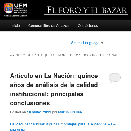
Menú
Inicio
Comprar libro en Amazon
Contáctenos
Ir
Ir
principal
al
al
Select Language
▼
contenido
contenido
ARCHIVO DE LA ETIQUETA:
ÍNDICE DE CALIDAD INSTITUCIONAL
principal
secundario
Artículo en La Nación: quince
años de análisis de la calidad
institucional; principales
conclusiones
Posted on
18 mayo, 2022
por
Martin Krause
Calidad institucional: algunas moralejas para la Argentina – LA
NACION