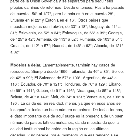
parte de la Unión Soviética y se separaron para seguir sus
propios caminos de reformas. Desde entonces, Rusia ha pasado
del puesto 150° al 127°, pero Letonia está en el puesto 28°,
Lituania en el 22° y Estonia en el 16°. Otros países que
muestran mejoras son Taiwán, de 33° a 18°; Uruguay, de 41° a
31°; Eslovenia, de 52° a 34°; Eslovaquia, de 66° a 39°; Georgia,
de 125° a 42°; Armenia, de 113° a 52°; Rumania, de 103° a 54°;
Croacia, de 112° a 57°; Ruanda, de 146° a 62°; Albania, de 121°
a 82°.
Modelos a dejar.
Lamentablemente, también hay casos de
retrocesos. Siempre desde 1996: Tailandia, de 46° a 85°; Belice,
de 42° a 99°; El Salvador, de 57° a 100°; Argentina, de 44° a
116°; Ecuador, de 70° a 121°; Honduras, de 76° a 129°; Líbano,
de 69° a 141°; Gabón, de 91° a 146°; Nicaragua, de 85° a 148°;
Bolivia, de 40° a 149°; Mali, de 74° a 151°; Venezuela, de 109° a
180°. La caída es, en realidad, menor, ya que en esos años se
incorporó al índice un buen número de países. De todas formas,
el dato importante que de aquí surge es la presencia de un buen
número de países latinoamericanos, dando muestra de que la
calidad institucional ha caído en la región en las últimas
décadas, y no parece, por el momento, que esa tendencia se