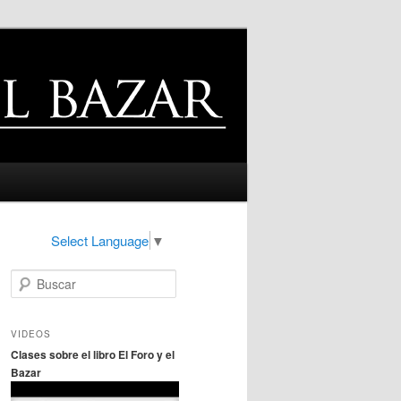
Select Language
▼
B
u
s
c
VIDEOS
a
Clases sobre el libro El Foro y el
r
Bazar