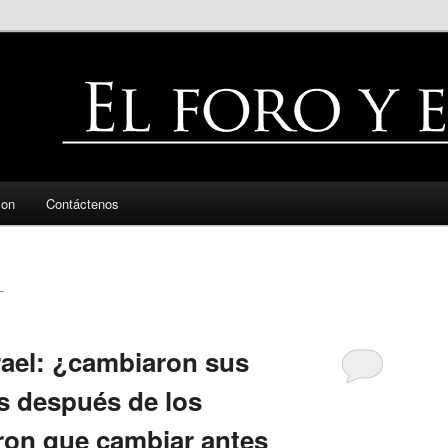
zon
Contáctenos
L
rael: ¿cambiaron sus
as después de los
ron que cambiar antes