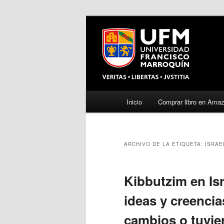
Menú
Inicio
Comprar libro en Ama
Ir
Ir
principal
al
al
ARCHIVO DE LA ETIQUETA:
ISRAE
contenido
contenido
principal
secundario
Kibbutzim en Is
ideas y creenci
cambios o tuvie