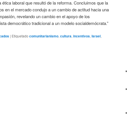
a ética laboral que resultó de la reforma. Concluimos que la
os ​​en el mercado condujo a un cambio de actitud hacia una
asión, revelando un cambio en el apoyo de los
sta democrático tradicional a un modelo socialdemócrata.”
cados
|
Etiquetado
comunitarianismo
,
cultura
,
incentivos
,
Israel
,