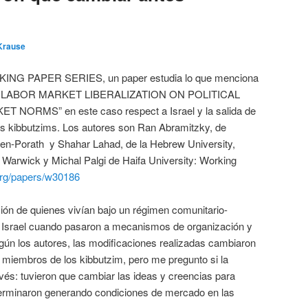
Krause
ING PAPER SERIES, un paper estudia lo que menciona
 OF LABOR MARKET LIBERALIZATION ON POLITICAL
ORMS” en este caso respect a Israel y la salida de
los kibbutzims. Los autores son Ran Abramitzky, de
Ben-Porath y Shahar Lahad, de la Hebrew University,
f Warwick y Michal Palgi de Haifa University: Working
org/papers/w30186
ión de quienes vivían bajo un régimen comunitario-
e Israel cuando pasaron a mecanismos de organización y
n los autores, las modificaciones realizadas cambiaron
os miembros de los kibbutzim, pero me pregunto si la
vés: tuvieron que cambiar las ideas y creencias para
rminaron generando condiciones de mercado en las