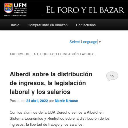
Menú
Inicio
Comprar libro en Amazon
Contáctenos
Ir
Ir
principal
al
al
Select Language
▼
contenido
contenido
ARCHIVO DE LA ETIQUETA:
LEGISLACIÓN LABORAL
principal
secundario
Alberdi sobre la distribución
15
de ingresos, la legislación
laboral y los salarios
Posted on
24 abril, 2022
por
Martin Krause
Con los alumnos de la UBA Derecho vemos a Alberdi en
Sistema Económico y Rentístico sobre la distribución de los
ingresos, la libertad de trabajo y los salarios.