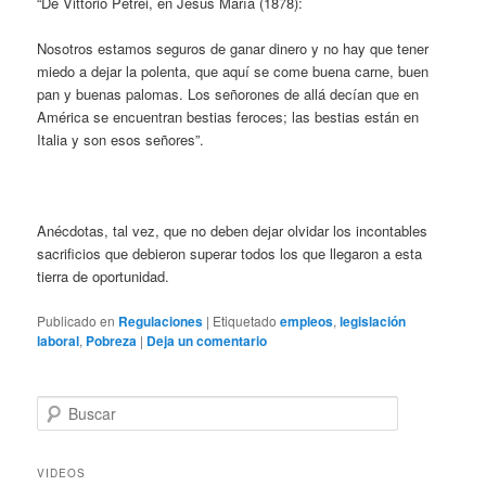
“De Vittorio Petrei, en Jesús María (1878):
Nosotros estamos seguros de ganar dinero y no hay que tener
miedo a dejar la polenta, que aquí se come buena carne, buen
pan y buenas palomas. Los señorones de allá decían que en
América se encuentran bestias feroces; las bestias están en
Italia y son esos señores”.
Anécdotas, tal vez, que no deben dejar olvidar los incontables
sacrificios que debieron superar todos los que llegaron a esta
tierra de oportunidad.
Publicado en
Regulaciones
|
Etiquetado
empleos
,
legislación
laboral
,
Pobreza
|
Deja un comentario
B
u
s
c
VIDEOS