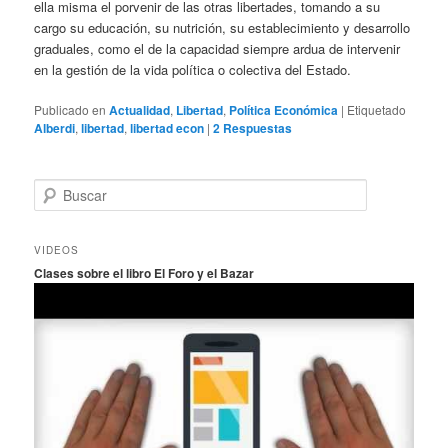
ella misma el porvenir de las otras libertades, tomando a su
cargo su educación, su nutrición, su establecimiento y desarrollo
graduales, como el de la capacidad siempre ardua de intervenir
en la gestión de la vida política o colectiva del Estado.
Publicado en
Actualidad
,
Libertad
,
Política Económica
|
Etiquetado
Alberdi
,
libertad
,
libertad econ
|
2
Respuestas
B
u
s
c
VIDEOS
a
Clases sobre el libro El Foro y el Bazar
r