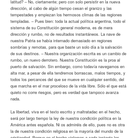
latitud? – No, ciertamente; pero con solo persistir en la nueva
dirección, al cabo de algún tiempo cesan el granizo y las
tempestades y empiezan los hermosos climas de las regiones
templadas. – Pues bien: toda la actual política argentina, todo el
sistema de su Constitución general moderna, es de mera
dirección y rumbo, no de resultados instantáneos. La nave de
nuestra Patria se había internado demasiado en regiones
sombrías y remotas, para que baste un solo día a la salvación
de sus destinos. – Nuestra organización escrita es un cambio de
rumbo, un nuevo derrotero. Nuestra Constitución es la proa al
puerto de salvación. Sin embargo, como todavía navegamos en
alta mar, a pesar de ella tendremos borrascas, malos tiempos, y
todos los percances del que se mueve en cualquier sentido, del
que marcha en el mar proceloso de la vida libre. Sólo el que está
quieto no corre riesgos, pero es verdad que tampoco avanza
nada.
La libertad, viva en el texto escrito y maltratadac en el hecho,
será por largo tiempo la ley de nuestra condición política en la
América antes española. Ni os admiréis de ello, pues no es otra
la de nuestra condición religiosa en la mayoría del mundo de la
cristiandad. Porque en el hecho violemos a cada instante los