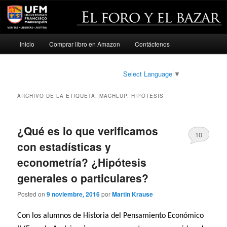
Menú
Inicio
Comprar libro en Amazon
Contáctenos
Ir
Ir
principal
al
al
Select Language
▼
contenido
contenido
ARCHIVO DE LA ETIQUETA:
MACHLUP. HIPÓTESIS
principal
secundario
¿Qué es lo que verificamos
10
con estadísticas y
econometría? ¿Hipótesis
generales o particulares?
Posted on
9 noviembre, 2016
por
Martin Krause
Con los alumnos de Historia del Pensamiento Económico