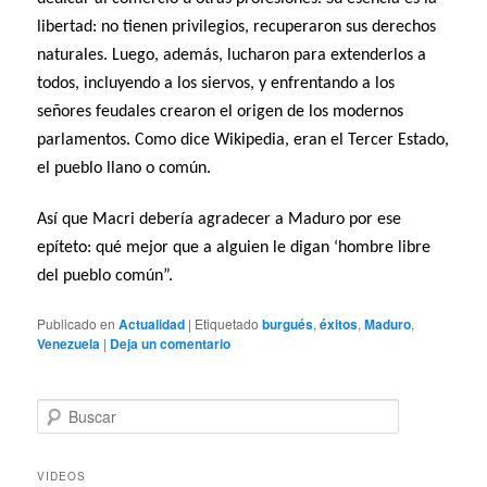
libertad: no tienen privilegios, recuperaron sus derechos
naturales. Luego, además, lucharon para extenderlos a
todos, incluyendo a los siervos, y enfrentando a los
señores feudales crearon el origen de los modernos
parlamentos. Como dice Wikipedia, eran el Tercer Estado,
el pueblo llano o común.
Así que Macri debería agradecer a Maduro por ese
epíteto: qué mejor que a alguien le digan ‘hombre libre
del pueblo común”.
Publicado en
Actualidad
|
Etiquetado
burgués
,
éxitos
,
Maduro
,
Venezuela
|
Deja un comentario
B
u
s
c
VIDEOS