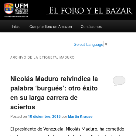
Menú
Inicio
Comprar libro en Amazon
Contáctenos
Ir
Ir
principal
al
al
Select Language
▼
contenido
contenido
ARCHIVO DE LA ETIQUETA:
MADURO
principal
secundario
Nicolás Maduro reivindica la
palabra ‘burgués’: otro éxito
en su larga carrera de
aciertos
Posted on
10 diciembre, 2015
por
Martin Krause
El presidente de Venezuela, Nicolás Maduro, ha cometido