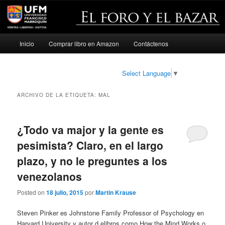
Menú
Inicio
Comprar libro en Amazon
Contáctenos
Ir
Ir
principal
al
al
Select Language
▼
contenido
contenido
ARCHIVO DE LA ETIQUETA:
MAL
principal
secundario
¿Todo va major y la gente es
pesimista? Claro, en el largo
plazo, y no le preguntes a los
venezolanos
Posted on
18 julio, 2015
por
Martin Krause
Steven Pinker es Johnstone Family Professor of Psychology en
Harvard University y autor d elibros como How the Mind Works o