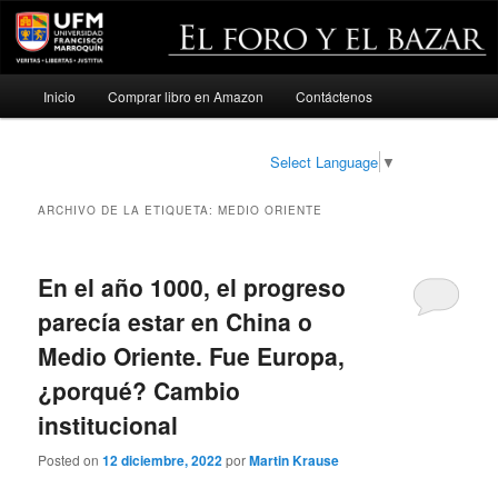
Menú
Inicio
Comprar libro en Amazon
Contáctenos
Ir
Ir
principal
al
al
Select Language
▼
contenido
contenido
ARCHIVO DE LA ETIQUETA:
MEDIO ORIENTE
principal
secundario
En el año 1000, el progreso
parecía estar en China o
Medio Oriente. Fue Europa,
¿porqué? Cambio
institucional
Posted on
12 diciembre, 2022
por
Martin Krause