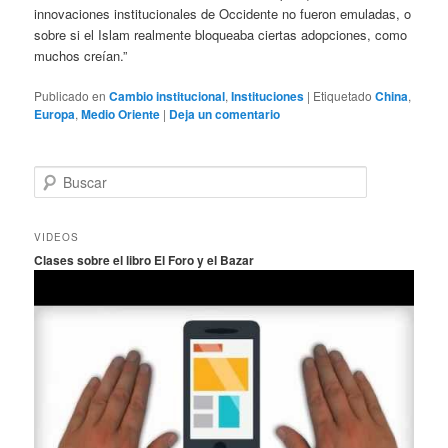
innovaciones institucionales de Occidente no fueron emuladas, o
sobre si el Islam realmente bloqueaba ciertas adopciones, como
muchos creían.”
Publicado en
Cambio institucional
,
Instituciones
|
Etiquetado
China
,
Europa
,
Medio Oriente
|
Deja un comentario
B
u
s
c
VIDEOS
a
Clases sobre el libro El Foro y el Bazar
r