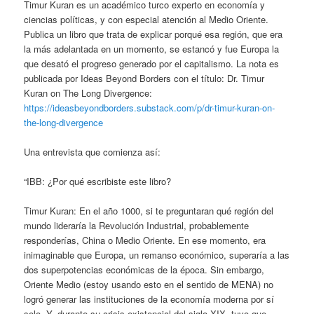
Timur Kuran es un académico turco experto en economía y
ciencias políticas, y con especial atención al Medio Oriente.
Publica un libro que trata de explicar porqué esa región, que era
la más adelantada en un momento, se estancó y fue Europa la
que desató el progreso generado por el capitalismo. La nota es
publicada por Ideas Beyond Borders con el título: Dr. Timur
Kuran on The Long Divergence:
https://ideasbeyondborders.substack.com/p/dr-timur-kuran-on-
the-long-divergence
Una entrevista que comienza así:
“IBB: ¿Por qué escribiste este libro?
Timur Kuran: En el año 1000, si te preguntaran qué región del
mundo lideraría la Revolución Industrial, probablemente
responderías, China o Medio Oriente. En ese momento, era
inimaginable que Europa, un remanso económico, superaría a las
dos superpotencias económicas de la época. Sin embargo,
Oriente Medio (estoy usando esto en el sentido de MENA) no
logró generar las instituciones de la economía moderna por sí
solo. Y, durante su crisis existencial del siglo XIX, tuvo que