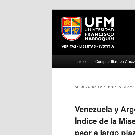
Menú
Inicio
Comprar libro en Ama
Ir
Ir
principal
al
al
ARCHIVO DE LA ETIQUETA:
MISER
contenido
contenido
principal
secundario
Venezuela y Arg
Índice de la Mis
peor a largo pla