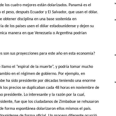
 de los cuatro mejores están dolarizados. Panamá es el
 el peso, después Ecuador y El Salvador, que usan el dólar.
e obtener disciplina en una base sostenida en
a de los países usen el dólar estadounidense y dejen su
única manera en que Venezuela o Argentina podrían
es son sus proyecciones para este año en esta economía?
 llamo el “espiral de la muerte”, y podría tomar mucho
ambio en el régimen de gobierno. Por ejemplo, en
e ha sido presidente por décadas teniendo una enorme
ak los precios se duplicaban cada 48 horas en noviembre de
presidente. Lo interesante y la razón por la cual,
esidente, fue que los ciudadanos de Zimbabue se rehusaron
de forma espontánea dolarizaron ellos mismos el país.
dounidense de forma oficial. Un proceso diferente ocurrió