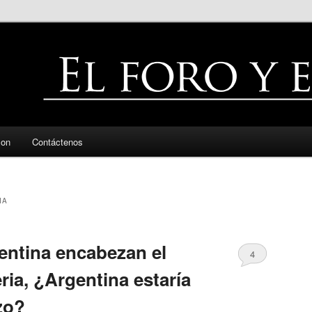
zon
Contáctenos
IA
entina encabezan el
4
eria, ¿Argentina estaría
zo?