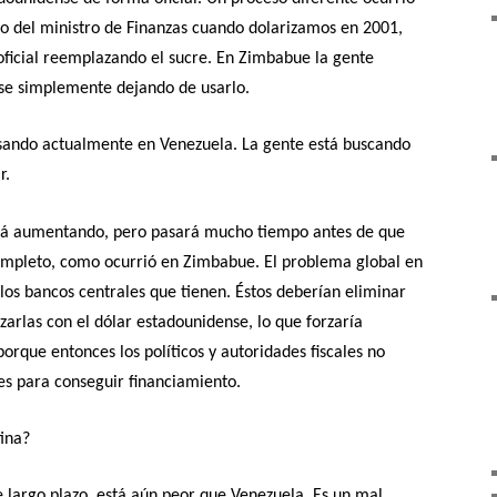
ro del ministro de Finanzas cuando dolarizamos en 2001,
oficial reemplazando el sucre. En Zimbabue la gente
se simplemente dejando de usarlo.
pasando actualmente en Venezuela. La gente está buscando
r.
stá aumentando, pero pasará mucho tiempo antes de que
completo, como ocurrió en Zimbabue. El problema global en
os bancos centrales que tienen. Éstos deberían eliminar
arlas con el dólar estadounidense, lo que forzaría
 porque entonces los políticos y autoridades fiscales no
les para conseguir financiamiento.
ina?
e largo plazo, está aún peor que Venezuela. Es un mal