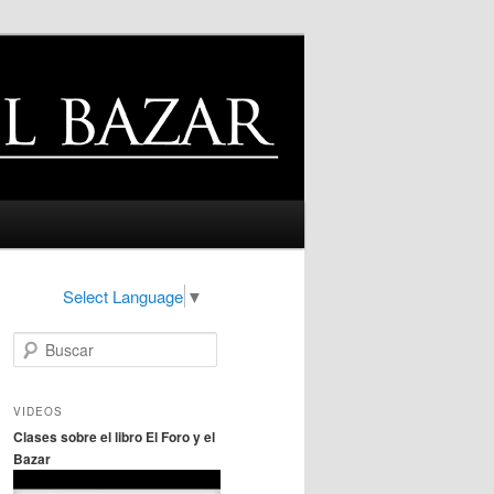
Select Language
▼
B
u
s
c
VIDEOS
a
Clases sobre el libro El Foro y el
r
Bazar