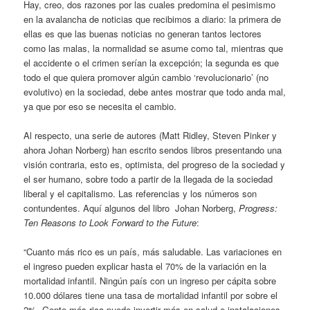
Hay, creo, dos razones por las cuales predomina el pesimismo
en la avalancha de noticias que recibimos a diario: la primera de
ellas es que las buenas noticias no generan tantos lectores
como las malas, la normalidad se asume como tal, mientras que
el accidente o el crimen serían la excepción; la segunda es que
todo el que quiera promover algún cambio ‘revolucionario’ (no
evolutivo) en la sociedad, debe antes mostrar que todo anda mal,
ya que por eso se necesita el cambio.
Al respecto, una serie de autores (Matt Ridley, Steven Pinker y
ahora Johan Norberg) han escrito sendos libros presentando una
visión contraria, esto es, optimista, del progreso de la sociedad y
el ser humano, sobre todo a partir de la llegada de la sociedad
liberal y el capitalismo. Las referencias y los números son
contundentes. Aquí algunos del libro Johan Norberg,
Progress:
Ten Reasons to Look Forward to the Future
:
“Cuanto más rico es un país, más saludable. Las variaciones en
el ingreso pueden explicar hasta el 70% de la variación en la
mortalidad infantil. Ningún país con un ingreso per cápita sobre
10.000 dólares tiene una tasa de mortalidad infantil por sobre el
2%. Gente más rica puede invertir más en salud e instalaciones