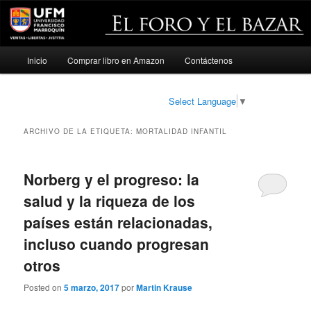
Menú
Inicio
Comprar libro en Amazon
Contáctenos
Ir
Ir
principal
al
al
Select Language
▼
contenido
contenido
ARCHIVO DE LA ETIQUETA:
MORTALIDAD INFANTIL
principal
secundario
Norberg y el progreso: la
salud y la riqueza de los
países están relacionadas,
incluso cuando progresan
otros
Posted on
5 marzo, 2017
por
Martin Krause