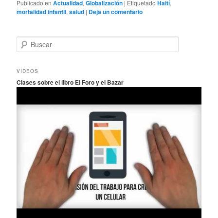
Publicado en
Actualidad
,
Globalización
|
Etiquetado
Haití
,
mortalidad infantil
,
salud
|
Deja un comentario
B
u
s
c
VIDEOS
a
Clases sobre el libro El Foro y el Bazar
r