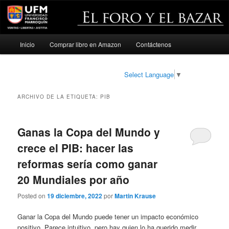
Menú
Inicio
Comprar libro en Amazon
Contáctenos
Ir
Ir
principal
al
al
Select Language
▼
contenido
contenido
ARCHIVO DE LA ETIQUETA:
PIB
principal
secundario
Ganas la Copa del Mundo y
crece el PIB: hacer las
reformas sería como ganar
20 Mundiales por año
Posted on
19 diciembre, 2022
por
Martin Krause
Ganar la Copa del Mundo puede tener un impacto económico
positivo. Parece intuitivo, pero hay quien lo ha querido medir.