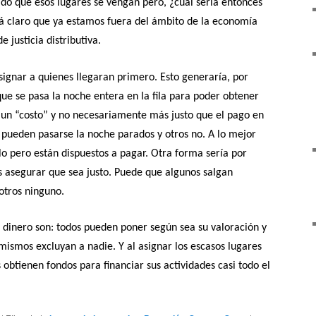
do que esos lugares se vengan pero, ¿cuál sería entonces
stá claro que ya estamos fuera del ámbito de la economía
 justicia distributiva.
signar a quienes llegaran primero. Esto generaría, por
que se pasa la noche entera en la fila para poder obtener
n un “costo” y no necesariamente más justo que el pago en
 pueden pasarse la noche parados y otros no. A lo mejor
o pero están dispuestos a pagar. Otra forma sería por
asegurar que sea justo. Puede que algunos salgan
otros ninguno.
en dinero son: todos pueden poner según sea su valoración y
ismos excluyan a nadie. Y al asignar los escasos lugares
btienen fondos para financiar sus actividades casi todo el