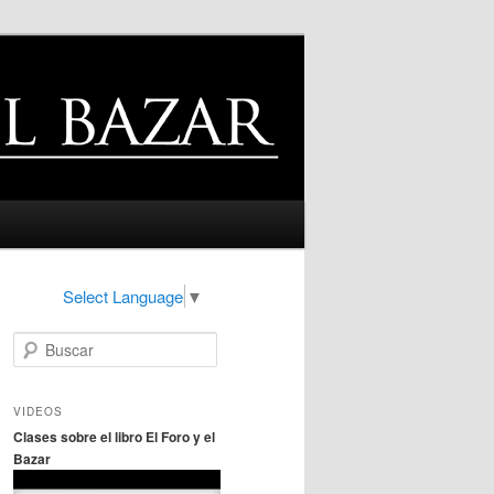
Select Language
▼
B
u
s
c
VIDEOS
a
Clases sobre el libro El Foro y el
r
Bazar