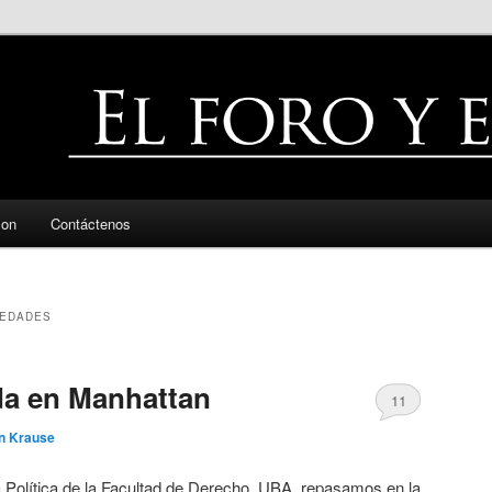
zon
Contáctenos
IEDADES
da en Manhattan
11
in Krause
Política de la Facultad de Derecho, UBA, repasamos en la