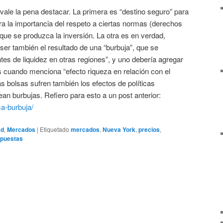
ale la pena destacar. La primera es “destino seguro” para
ra la importancia del respeto a ciertas normas (derechos
 que se produzca la inversión. La otra es en verdad,
er también el resultado de una “burbuja”, que se
s de liquidez en otras regiones”, y uno debería agregar
 cuando menciona “efecto riqueza en relación con el
s bolsas sufren también los efectos de políticas
n burbujas. Refiero para esto a un post anterior:
ma-burbuja/
ad
,
Mercados
|
Etiquetado
mercados
,
Nueva York
,
precios
,
puestas