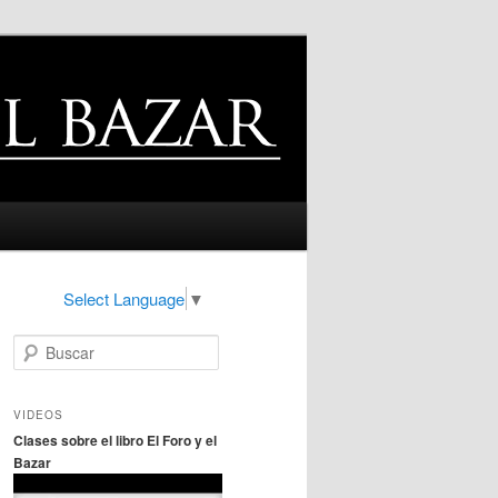
Select Language
▼
B
u
s
c
VIDEOS
a
Clases sobre el libro El Foro y el
r
Bazar