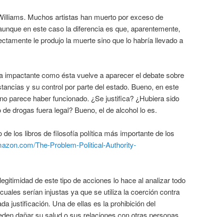
illiams. Muchos artistas han muerto por exceso de
unque en este caso la diferencia es que, aparentemente,
ctamente le produjo la muerte sino que lo habría llevado a
a impactante como ésta vuelve a aparecer el debate sobre
tancias y su control por parte del estado. Bueno, en este
l no parece haber funcionado. ¿Se justifica? ¿Hubiera sido
 de drogas fuera legal? Bueno, el de alcohol lo es.
e los libros de filosofía política más importante de los
mazon.com/The-Problem-Political-Authority-
egitimidad de este tipo de acciones lo hace al analizar todo
 cuales serían injustas ya que se utiliza la coerción contra
da justificación. Una de ellas es la prohibición del
den dañar su salud o sus relaciones con otras personas,