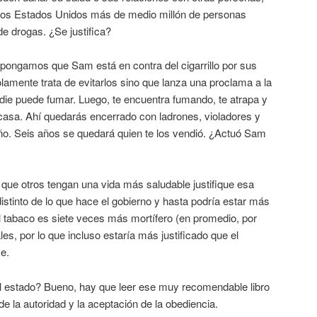
n los Estados Unidos más de medio millón de personas
e drogas. ¿Se justifica?
ongamos que Sam está en contra del cigarrillo por sus
lamente trata de evitarlos sino que lanza una proclama a la
e puede fumar. Luego, te encuentra fumando, te atrapa y
 casa. Ahí quedarás encerrado con ladrones, violadores y
ño. Seis años se quedará quien te los vendió. ¿Actuó Sam
que otros tengan una vida más saludable justifique esa
istinto de lo que hace el gobierno y hasta podría estar más
l tabaco es siete veces más mortífero (en promedio, por
les, por lo que incluso estaría más justificado que el
e.
el estado? Bueno, hay que leer ese muy recomendable libro
 de la autoridad y la aceptación de la obediencia.