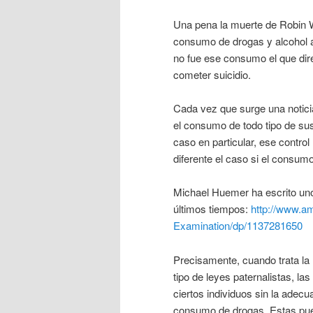
Una pena la muerte de Robin W
consumo de drogas y alcohol a
no fue ese consumo el que dire
cometer suicidio.
Cada vez que surge una notici
el consumo de todo tipo de sus
caso en particular, ese contro
diferente el caso si el consumo
Michael Huemer ha escrito uno d
últimos tiempos:
http://www.a
Examination/dp/1137281650
Precisamente, cuando trata la l
tipo de leyes paternalistas, las
ciertos individuos sin la adecua
consumo de drogas. Estas pue