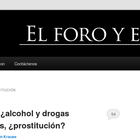
zon
Contáctenos
ITUCIÓN
 ¿alcohol y drogas
54
s, ¿prostitución?
in Krause