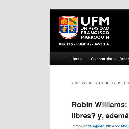
Menú
Inicio
Comprar libro en Ama
Ir
Ir
principal
al
al
ARCHIVO DE LA ETIQUETA:
PROST
contenido
contenido
principal
secundario
Robin Williams:
libres? y, ademá
Posted on
15 agosto, 2014
por
Mart