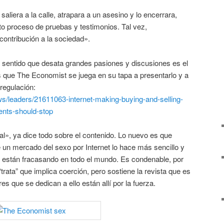
saliera a la calle, atrapara a un asesino y lo encerrara,
to proceso de pruebas y testimonios. Tal vez,
ontribución a la sociedad».
l sentido que desata grandes pasiones y discusiones es el
s que The Economist se juega en su tapa a presentarlo y a
regulación:
s/leaders/21611063-internet-making-buying-and-selling-
ents-should-stop
nal», ya dice todo sobre el contenido. Lo nuevo es que
 un mercado del sexo por Internet lo hace más sencillo y
 están fracasando en todo el mundo. Es condenable, por
“trata” que implica coerción, pero sostiene la revista que es
res que se dedican a ello están allí por la fuerza.