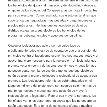
tendría éxito en privar a los intereses especiales en su distrito de
los beneficios de «jugar» al mercado, y de «logrolling» Asegurar
el apoyo de los colegas del Congreso a las políticas importantes
para sus electores. Como resultado, sus electores tendrían que
soportar cargas reguladoras más pesadas y pagar impuestos y
precios más altos, mientras que los legisladores de otros
distritos otorgarían a sus electores los beneficios de los
programas gubernamentales y acuerdos de logrolling.
Cualquier legislador que quiera ser reelegido (que es
prácticamente todos ellos) se da cuenta de que una posición de
principios contra el favoritismo económico costará sus votos y el
apoyo financiero necesario para la reelección. Un legislador que
promete votar en contra de favores económicos y luego lo hace
no puede contar con la reelección a menos que sus electores
estén de alguna manera obligados a reelegirla si se apega a esa
promesa. Los legisladores reformistas están atrapados en el
juego del «dilema del prisionero»: son seguros sólo mientras se
mantengan unidos y mantengan una posición de mayoría
indiscutible en la legislatura. Pero si esa mayoría se rompe, los
beneficios van a los desertores, mientras que los no desertores
serán castigados. Esta toma de conciencia afecta a muchos