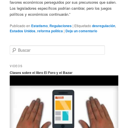
favores económicos perseguidos por sus precursores que salen.
Los legisladores específicos podrían cambiar, pero los juegos
políticos y económicos continuarán.”
Publicado en
Estatismo
,
Regulaciones
|
Etiquetado
desregulación
,
Estados Unidos
,
reforma política
|
Deja un comentario
B
u
s
c
VIDEOS
a
Clases sobre el libro El Foro y el Bazar
r