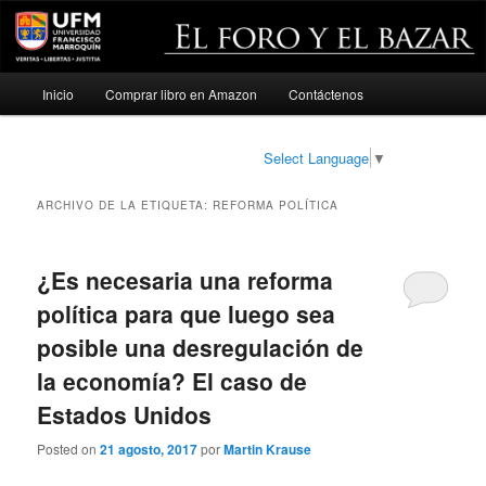
Menú
Inicio
Comprar libro en Amazon
Contáctenos
Ir
Ir
principal
al
al
Select Language
▼
contenido
contenido
ARCHIVO DE LA ETIQUETA:
REFORMA POLÍTICA
principal
secundario
¿Es necesaria una reforma
política para que luego sea
posible una desregulación de
la economía? El caso de
Estados Unidos
Posted on
21 agosto, 2017
por
Martin Krause