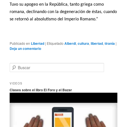
Tuvo su apogeo en la República, tanto griega como
romana, declinando con la degeneración de éstas, cuando
se retornó al absolutismo del Imperio Romano.”
Publicado en
Libertad
|
Etiquetado
Alberdi
,
cultura
,
libertad
,
tiranía
|
Deja un comentario
B
u
s
c
VIDEOS
a
Clases sobre el libro El Foro y el Bazar
r