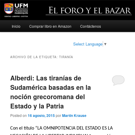
Menú
Inicio
Comprar libro en Amazon
Contáctenos
Ir
Ir
principal
al
al
Select Language
▼
contenido
contenido
ARCHIVO DE LA ETIQUETA:
TIRANÍA
principal
secundario
Alberdi: Las tiranías de
Sudamérica basadas en la
noción grecoromana del
Estado y la Patria
Posted on
16 agosto, 2015
por
Martin Krause
Con el título “LA OMNIPOTENCIA DEL ESTADO ES LA