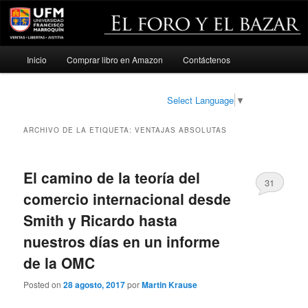
Menú
Inicio
Comprar libro en Amazon
Contáctenos
Ir
Ir
principal
al
al
Select Language
▼
contenido
contenido
ARCHIVO DE LA ETIQUETA:
VENTAJAS ABSOLUTAS
principal
secundario
El camino de la teoría del
31
comercio internacional desde
Smith y Ricardo hasta
nuestros días en un informe
de la OMC
Posted on
28 agosto, 2017
por
Martin Krause