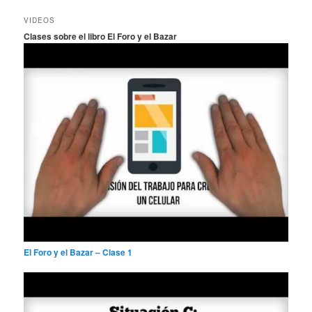
s
c
VIDEOS
a
Clases sobre el libro El Foro y el Bazar
r
El Foro y el Bazar – Clase 1