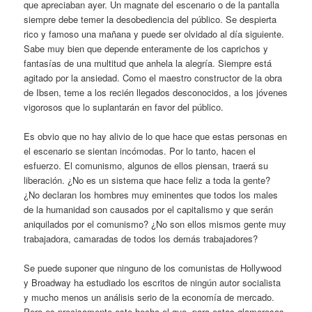
que apreciaban ayer. Un magnate del escenario o de la pantalla
siempre debe temer la desobediencia del público. Se despierta
rico y famoso una mañana y puede ser olvidado al día siguiente.
Sabe muy bien que depende enteramente de los caprichos y
fantasías de una multitud que anhela la alegría. Siempre está
agitado por la ansiedad. Como el maestro constructor de la obra
de Ibsen, teme a los recién llegados desconocidos, a los jóvenes
vigorosos que lo suplantarán en favor del público.
Es obvio que no hay alivio de lo que hace que estas personas en
el escenario se sientan incómodas. Por lo tanto, hacen el
esfuerzo. El comunismo, algunos de ellos piensan, traerá su
liberación. ¿No es un sistema que hace feliz a toda la gente?
¿No declaran los hombres muy eminentes que todos los males
de la humanidad son causados por el capitalismo y que serán
aniquilados por el comunismo? ¿No son ellos mismos gente muy
trabajadora, camaradas de todos los demás trabajadores?
Se puede suponer que ninguno de los comunistas de Hollywood
y Broadway ha estudiado los escritos de ningún autor socialista
y mucho menos un análisis serio de la economía de mercado.
Pero es precisamente este hecho el que, para estas glamorosas