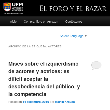
Menú
Inicio
Comprar libro en Amazon
Contáctenos
Ir
Ir
principal
al
al
Select Language
▼
contenido
contenido
ARCHIVO DE LA ETIQUETA:
ACTORES
principal
secundario
Mises sobre el izquierdismo
de actores y actrices: es
difícil aceptar la
desobediencia del público, y
la competencia
Posted on
14 diciembre, 2019
por
Martin Krause