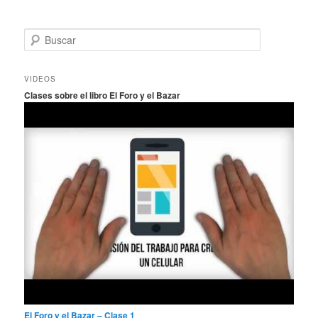
B
u
s
c
VIDEOS
a
Clases sobre el libro El Foro y el Bazar
r
El Foro y el Bazar – Clase 1