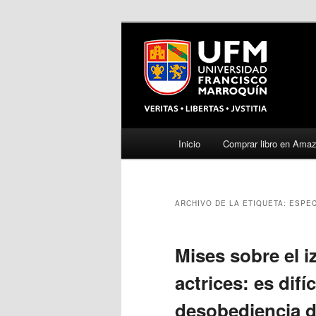
Menú
Inicio
Comprar libro en Ama
Ir
Ir
principal
al
al
ARCHIVO DE LA ETIQUETA:
ESPE
contenido
contenido
principal
secundario
Mises sobre el i
actrices: es difíc
desobediencia de