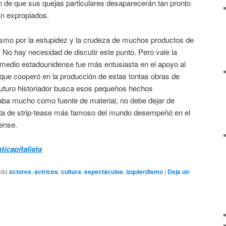
ón de que sus quejas particulares desaparecerán tan pronto
n expropiados.
lismo por la estupidez y la crudeza de muchos productos de
o. No hay necesidad de discutir este punto. Pero vale la
 medio estadounidense fue más entusiasta en el apoyo al
que cooperó en la producción de estas tontas obras de
 futuro historiador busca esos pequeños hechos
iaba mucho como fuente de material, no debe dejar de
ista de strip-tease más famoso del mundo desempeñó en el
ense.
ticapitalista
ado
actores
,
actrices
,
cultura
,
espectáculos
,
izquierdismo
|
Deja un