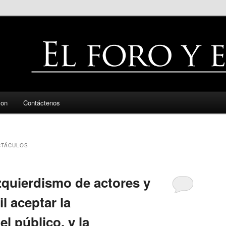
zon
Contáctenos
CTÁCULOS
zquierdismo de actores y
il aceptar la
l público, y la