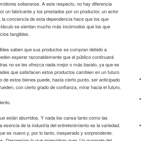
midores soberanos. A este respecto, no hay diferencia
or un fabricante y los prestados por un productor, un actor
 la conciencia de esta dependencia hace que los que
ectáculo se sientan mucho más incómodos que los que
icios tangibles.
gibles saben que sus productos se compran debido a
Pueden esperar razonablemente que el público continuará
tras no se les ofrezca nada mejor o más barato, ya que es
ades que satisfacen estos productos cambien en un futuro
 de estos bienes puede, hasta cierto punto, ser anticipado
ueden, con cierto grado de confianza, mirar hacia el futuro.
iento.
que están aburridos. Y nada los cansa tanto como las
 esencia de la industria del entretenimiento es la variedad.
ue es nuevo y, por lo tanto, inesperado y sorprendente.
es. Desprecian lo que apreciaban ayer. Un magnate del