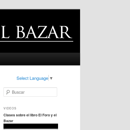
Select Language
▼
B
u
s
c
VIDEOS
a
Clases sobre el libro El Foro y el
r
Bazar