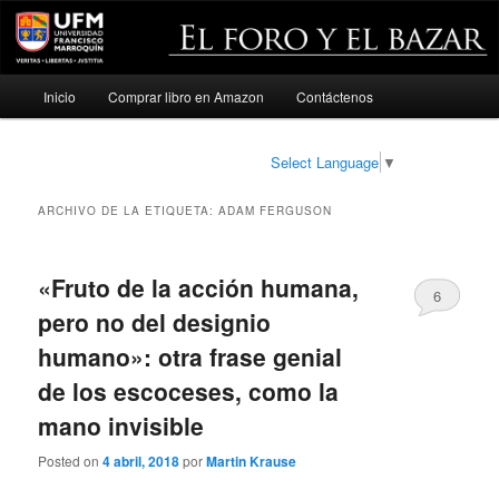
Menú
Inicio
Comprar libro en Amazon
Contáctenos
Ir
Ir
principal
al
al
Select Language
▼
contenido
contenido
ARCHIVO DE LA ETIQUETA:
ADAM FERGUSON
principal
secundario
«Fruto de la acción humana,
6
pero no del designio
humano»: otra frase genial
de los escoceses, como la
mano invisible
Posted on
4 abril, 2018
por
Martin Krause