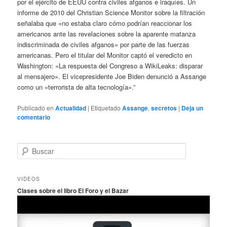
por el ejército de EEUU contra civiles afganos e iraquíes. Un
informe de 2010 del Christian Science Monitor sobre la filtración
señalaba que «no estaba claro cómo podrían reaccionar los
americanos ante las revelaciones sobre la aparente matanza
indiscriminada de civiles afganos» por parte de las fuerzas
americanas. Pero el titular del Monitor captó el veredicto en
Washington: «La respuesta del Congreso a WikiLeaks: disparar
al mensajero». El vicepresidente Joe Biden denunció a Assange
como un «terrorista de alta tecnología».”
Publicado en
Actualidad
|
Etiquetado
Assange
,
secretos
|
Deja un
comentario
B
u
s
c
VIDEOS
a
Clases sobre el libro El Foro y el Bazar
r