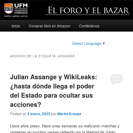
Menú
Inicio
Comprar libro en Amazon
Contáctenos
Ir
Ir
principal
al
al
Select Language
▼
contenido
contenido
ARCHIVO DE LA ETIQUETA:
ASSANGE
principal
secundario
Julian Assange y WikiLeaks:
¿hasta dónde llega el poder
del Estado para ocultar sus
acciones?
Posted on
4 enero, 2023
por
Martin Krause
Lleva años preso. Hace unas semanas se realizaron marchas y
protestas en muchos países pidiendo por la libertad de Julian