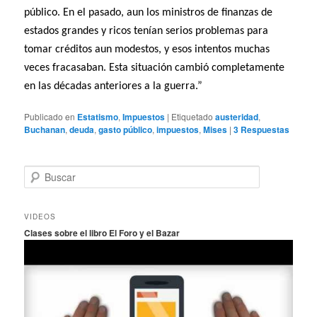
público. En el pasado, aun los ministros de finanzas de
estados grandes y ricos tenían serios problemas para
tomar créditos aun modestos, y esos intentos muchas
veces fracasaban. Esta situación cambió completamente
en las décadas anteriores a la guerra.”
Publicado en
Estatismo
,
Impuestos
|
Etiquetado
austeridad
,
Buchanan
,
deuda
,
gasto público
,
impuestos
,
Mises
|
3
Respuestas
B
u
s
c
VIDEOS
a
Clases sobre el libro El Foro y el Bazar
r