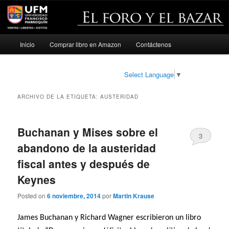
Menú
Inicio
Comprar libro en Amazon
Contáctenos
Ir
Ir
principal
al
al
Select Language
▼
contenido
contenido
ARCHIVO DE LA ETIQUETA:
AUSTERIDAD
principal
secundario
Buchanan y Mises sobre el
3
abandono de la austeridad
fiscal antes y después de
Keynes
Posted on
6 noviembre, 2014
por
Martin Krause
James Buchanan y Richard Wagner escribieron un libro