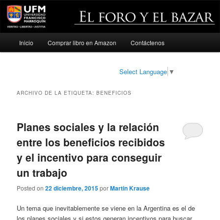
Menú
Inicio
Comprar libro en Amazon
Contáctenos
Ir
Ir
principal
al
al
Select Language
▼
contenido
contenido
ARCHIVO DE LA ETIQUETA:
BENEFICIOS
principal
secundario
Planes sociales y la relación
entre los beneficios recibidos
y el incentivo para conseguir
un trabajo
Posted on
22 diciembre, 2015
por
Martin Krause
Un tema que inevitablemente se viene en la Argentina es el de
los planes sociales y si estos generan incentivos para buscar