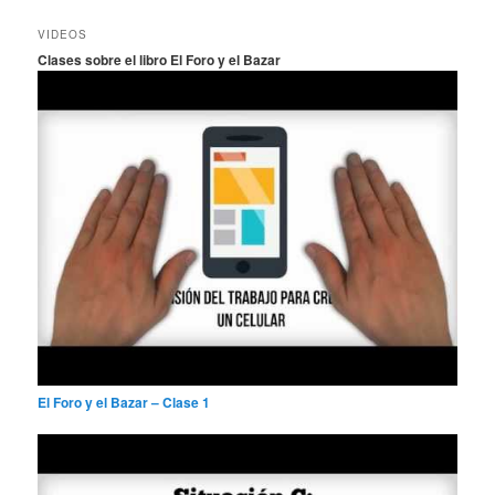
s
c
VIDEOS
a
Clases sobre el libro El Foro y el Bazar
r
El Foro y el Bazar – Clase 1