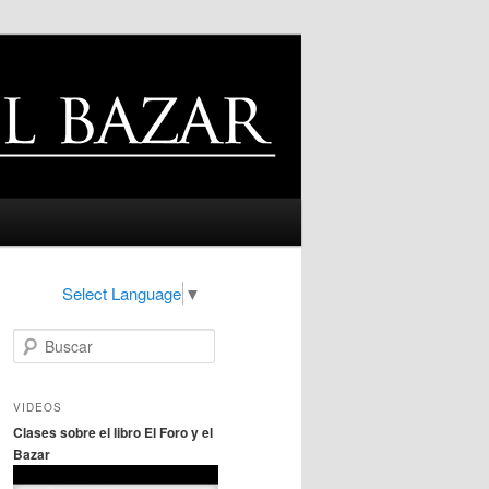
Select Language
▼
B
u
s
c
VIDEOS
a
Clases sobre el libro El Foro y el
r
Bazar