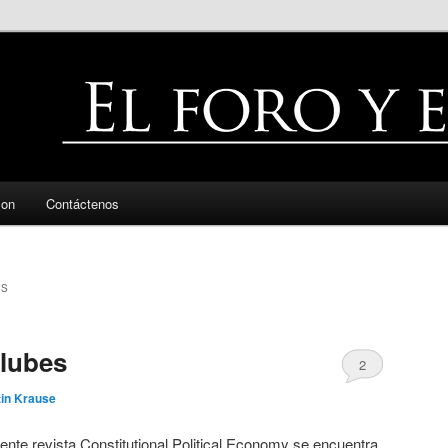
zon
Contáctenos
ES
clubes
2
in Krause
lente revista Constitutional Political Economy se encuentra