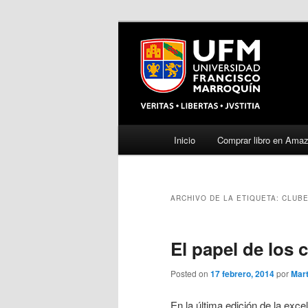
Menú
Inicio
Comprar libro en Ama
Ir
Ir
principal
al
al
ARCHIVO DE LA ETIQUETA:
CLUB
contenido
contenido
principal
secundario
El papel de los 
Posted on
17 febrero, 2014
por
Mart
En la última edición de la exce