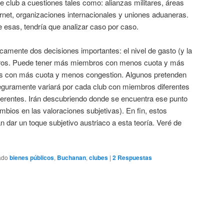
e club a cuestiones tales como: alianzas militares, áreas
ternet, organizaciones internacionales y uniones aduaneras.
e esas, tendría que analizar caso por caso.
camente dos decisiones importantes: el nivel de gasto (y la
bros. Puede tener más miembros con menos cuota y más
s con más cuota y menos congestion. Algunos pretenden
eguramente variará por cada club con miembros diferentes
iferentes. Irán descubriendo donde se encuentra ese punto
ios en las valoraciones subjetivas). En fin, estos
n dar un toque subjetivo austriaco a esta teoría. Veré de
ado
bienes públicos
,
Buchanan
,
clubes
|
2
Respuestas