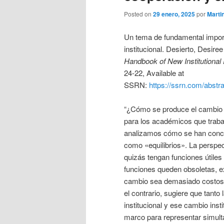
Posted on
29 enero, 2025
por
Marti
Un tema de fundamental import
institucional. Desierto, Desire
Handbook of New Institutiona
24-22, Available at
SSRN:
https://ssrn.com/abst
“¿Cómo se produce el cambio i
para los académicos que trabaj
analizamos cómo se han concep
como «equilibrios». La perspect
quizás tengan funciones útile
funciones queden obsoletas, e
cambio sea demasiado costoso. 
el contrario, sugiere que tant
institucional y ese cambio ins
marco para representar simultá