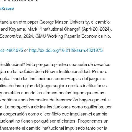
n Krause
ancia en otro paper George Mason University, el cambio
e and Koyama, Mark, “Institutional Change” (April 20, 2024).
l Economics
, 2024, GMU Working Paper in Economics No.
ract=4801975
or
http://dx.doi.org/10.2139/ssrn.4801975
nstitucional? Esta pregunta plantea una serie de desafíos
an en la tradición de la Nueva Institucionalidad. Primero
tualizado las instituciones como «reglas del juego» o
iva de las reglas del juego sugiere que las instituciones
s y cambien cuando las circunstancias hagan que estas
xcepto cuando los costos de transacción hagan que este
La perspectiva de las instituciones como equilibrios, por
o la cooperación como el conflicto que impulsan el cambio
titucional no tienen por qué ser eficientes. Proponemos un
neamente el cambio institucional impulsado tanto por la