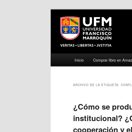
Menú
Inicio
Comprar libro en Ama
Ir
Ir
principal
al
al
ARCHIVO DE LA ETIQUETA:
CONFL
contenido
contenido
principal
secundario
¿Cómo se produ
institucional? ¿
cooperación y el