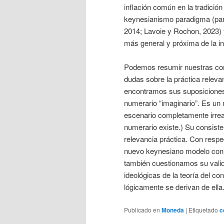
inflación común en la tradició
keynesianismo paradigma (para
2014; Lavoie y Rochon, 2023) y
más general y próxima de la in
Podemos resumir nuestras con
dudas sobre la práctica releva
encontramos sus suposiciones
numerario “imaginario”. Es un
escenario completamente irreal,
numerario existe.) Su consist
relevancia práctica. Con respec
nuevo keynesiano modelo con p
también cuestionamos su valid
ideológicas de la teoría del con
lógicamente se derivan de ella.
Publicado en
Moneda
|
Etiquetado
c