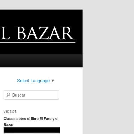
Select Language
▼
B
u
s
c
VIDEOS
a
Clases sobre el libro El Foro y el
r
Bazar