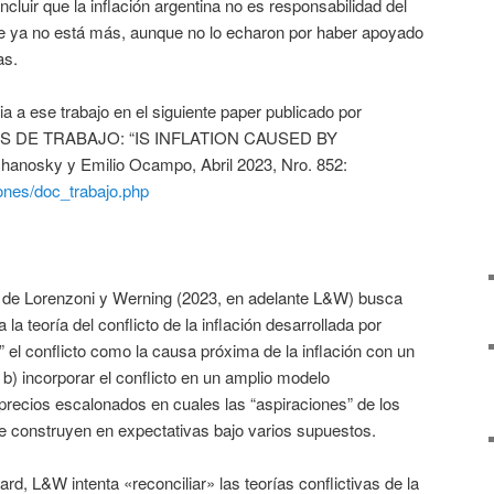
cluir que la inflación argentina no es responsabilidad del
e ya no está más, aunque no lo echaron por haber apoyado
as.
a a ese trabajo en el siguiente paper publicado por
 DE TRABAJO: “IS INFLATION CAUSED BY
anosky y Emilio Ocampo, Abril 2023, Nro. 852:
iones/doc_trabajo.php
lo de Lorenzoni y Werning (2023, en adelante L&W) busca
 la teoría del conflicto de la inflación desarrollada por
” el conflicto como la causa próxima de la inflación con un
 b) incorporar el conflicto en un amplio modelo
precios escalonados en cuales las “aspiraciones” de los
e construyen en expectativas bajo varios supuestos.
d, L&W intenta «reconciliar» las teorías conflictivas de la