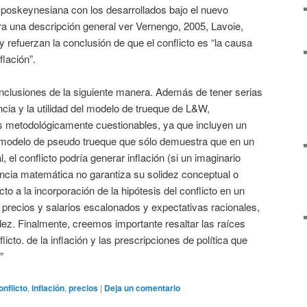
n poskeynesiana con los desarrollados bajo el nuevo
 una descripción general ver Vernengo, 2005, Lavoie,
 refuerzan la conclusión de que el conflicto es “la causa
flación”.
clusiones de la siguiente manera. Además de tener serias
ncia y la utilidad del modelo de trueque de L&W,
 metodológicamente cuestionables, ya que incluyen un
 modelo de pseudo trueque que sólo demuestra que en un
 el conflicto podría generar inflación (si un imaginario
encia matemática no garantiza su solidez conceptual o
to a la incorporación de la hipótesis del conflicto en un
recios y salarios escalonados y expectativas racionales,
ez. Finalmente, creemos importante resaltar las raíces
flicto. de la inflación y las prescripciones de política que
”
onflicto
,
inflación
,
precios
|
Deja un comentario