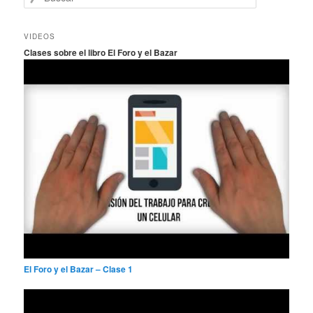
u
s
c
VIDEOS
a
Clases sobre el libro El Foro y el Bazar
r
El Foro y el Bazar – Clase 1