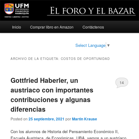
Menú
Inicio
Comprar libro en Amazon
Contáctenos
Ir
Ir
principal
al
al
Select Language
▼
contenido
contenido
ARCHIVO DE LA ETIQUETA:
COSTOS DE OPORTUNIDAD
principal
secundario
Gottfried Haberler, un
14
austriaco con importantes
contribuciones y algunas
diferencias
Posted on
25 septiembre, 2021
por
Martin Krause
Con los alumnos de Historia del Pensamiento Económico II,
Escuela Austriaca, de Económicas, UBA, vemos a un austríaco